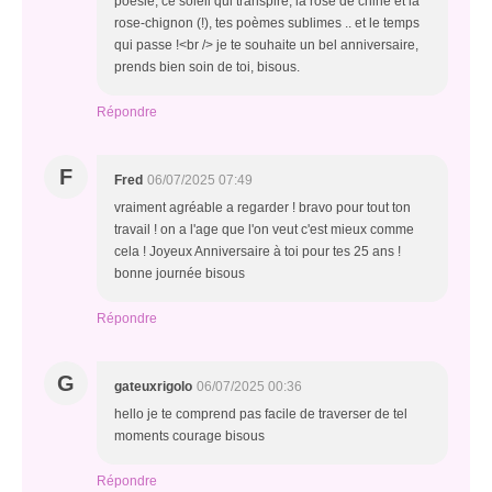
poésie, ce soleil qui transpire, la rose de chine et la
rose-chignon (!), tes poèmes sublimes .. et le temps
qui passe !<br /> je te souhaite un bel anniversaire,
prends bien soin de toi, bisous.
Répondre
F
Fred
06/07/2025 07:49
vraiment agréable a regarder ! bravo pour tout ton
travail ! on a l'age que l'on veut c'est mieux comme
cela ! Joyeux Anniversaire à toi pour tes 25 ans !
bonne journée bisous
Répondre
G
gateuxrigolo
06/07/2025 00:36
hello je te comprend pas facile de traverser de tel
moments courage bisous
Répondre