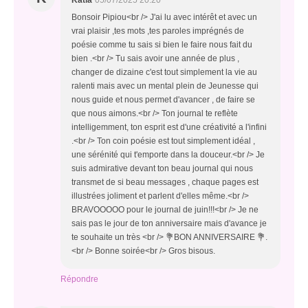
Katia
05/07/2025 20:20
Bonsoir Pipiou<br /> J'ai lu avec intérêt et avec un
vrai plaisir ,tes mots ,tes paroles imprégnés de
poésie comme tu sais si bien le faire nous fait du
bien .<br /> Tu sais avoir une année de plus ,
changer de dizaine c'est tout simplement la vie au
ralenti mais avec un mental plein de Jeunesse qui
nous guide et nous permet d'avancer , de faire se
que nous aimons.<br /> Ton journal te reflète
intelligemment, ton esprit est d'une créativité a l'infini
.<br /> Ton coin poésie est tout simplement idéal ,
une sérénité qui t'emporte dans la douceur.<br /> Je
suis admirative devant ton beau journal qui nous
transmet de si beau messages , chaque pages est
illustrées joliment et parlent d'elles même.<br />
BRAVOOOOO pour le journal de juin!!!<br /> Je ne
sais pas le jour de ton anniversaire mais d'avance je
te souhaite un très <br /> 💐BON ANNIVERSAIRE 💐.
<br /> Bonne soirée<br /> Gros bisous.
Répondre