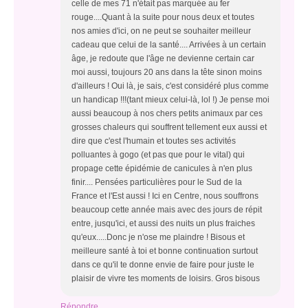
celle de mes 71 n'était pas marquée au fer
rouge....Quant à la suite pour nous deux et toutes
nos amies d'ici, on ne peut se souhaiter meilleur
cadeau que celui de la santé.... Arrivées à un certain
âge, je redoute que l'âge ne devienne certain car
moi aussi, toujours 20 ans dans la tête sinon moins
d'ailleurs ! Oui là, je sais, c'est considéré plus comme
un handicap !!!(tant mieux celui-là, lol !) Je pense moi
aussi beaucoup à nos chers petits animaux par ces
grosses chaleurs qui souffrent tellement eux aussi et
dire que c'est l'humain et toutes ses activités
polluantes à gogo (et pas que pour le vital) qui
propage cette épidémie de canicules à n'en plus
finir.... Pensées particulières pour le Sud de la
France et l'Est aussi ! Ici en Centre, nous souffrons
beaucoup cette année mais avec des jours de répit
entre, jusqu'ici, et aussi des nuits un plus fraiches
qu'eux.....Donc je n'ose me plaindre ! Bisous et
meilleure santé à toi et bonne continuation surtout
dans ce qu'il te donne envie de faire pour juste le
plaisir de vivre tes moments de loisirs. Gros bisous
Répondre