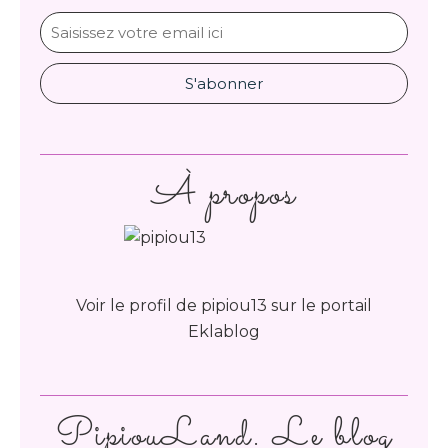
À propos
Voir le profil de
pipiou13
sur le portail
Eklablog
PipiouLand. Le blog