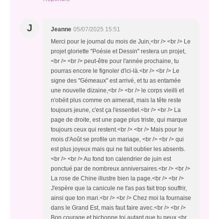
J
Jeanne
05/07/2025 15:51
Merci pour le journal du mois de Juin,<br /> <br /> Le
projet gloriette "Poésie et Dessin" restera un projet,
<br /> <br /> peut-être pour l'année prochaine, tu
pourras encore le fignoler d'ici-là.<br /> <br /> Le
signe des "Gémeaux" est arrivé, et tu as entamée
une nouvelle dizaine,<br /> <br /> le corps vieilli et
n'obéit plus comme on aimerait, mais la tête reste
toujours jeune, c'est ça l'essentiel.<br /> <br /> La
page de droite, est une page plus triste, qui marque
toujours ceux qui restent.<br /> <br /> Mais pour le
mois d'Août se profile un mariage, <br /> <br /> qui
est plus joyeux mais qui ne fait oublier les absents.
<br /> <br /> Au fond ton calendrier de juin est
ponctué par de nombreux anniversaires.<br /> <br />
La rose de Chine illustre bien la page.<br /> <br />
J'espère que la canicule ne t'as pas fait trop souffrir,
ainsi que ton mari.<br /> <br /> Chez moi la fournaise
dans le Grand Est, mais faut faire avec.<br /> <br />
Bon courage et bichonne toi autant que tu peux,<br