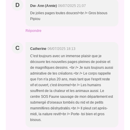
D
Dw- Ann (Annie)
06/07/2025 21:07
De jolies pages toutes douces!<br /> Gros bisous
Pipiou
Répondre
C
Catherine
06/07/2025 18:13
C'est toujours avec un immense plaisir que je
découvre tes nouvelles pages pleines de poésie et
de magnifiques dessins. <br /> Je suis toujours aussi
admirative de tes créations.<br /> Le corps rappelle
que l'on n'a plus 20 ans, mais tant que l'esprit reste
vif et ouvert, c'est énorme!<br /> Les humains
souffrent de la chaleur et les animaux aussi. Le
centre SOS Faune sauvage de mon département est
submergé d'oiseaux tombés du nid et de petits
mammifères déshydratés.<br /> Il pleut cet après-
midi, la nature revit!<br /> Porte- toi bien et gros
bisous.