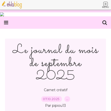
MENU
Le journal du mois
de septembre
2025
Carnet créatif
07.10.2025
…
Par pipiou13