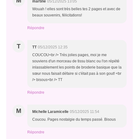
M
martine
05/12/2025 13:05
Wouah ! elles sont très belles tes 2 pages et avec de
beaux souvenirs, félicitations!
Répondre
T
TT
05/12/2025 12:35
COUCOU<br /> Très jolies pages, moi je me
souviens d'un morceau de tissu blanc ou l'on répété
inlassablement les points de broderie basique que la
sœur nous faisait défaire si c'était pas à son gout! <br
/> bisous<br /> TT
Répondre
M
Michelle Laramicelle
05/12/2025 11:54
Coucou. Pages nostalgie du temps passé. Bisous
Répondre