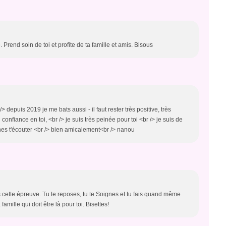
. Prend soin de toi et profite de ta famille et amis. Bisous
/> depuis 2019 je me bats aussi - il faut rester très positive, très
confiance en toi, <br /> je suis très peinée pour toi <br /> je suis de
aches t'écouter <br /> bien amicalement<br /> nanou
s cette épreuve. Tu te reposes, tu te Soignes et tu fais quand même
famille qui doit être là pour toi. Bisettes!