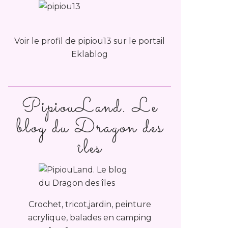
Voir le profil de
pipiou13
sur le portail
Eklablog
PipiouLand. Le
blog du Dragon des
îles
Crochet, tricot,jardin, peinture
acrylique, balades en camping