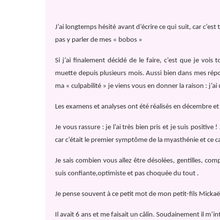
J’ai longtemps hésité avant d’écrire ce qui suit, car c’est
pas y parler de mes « bobos »
Si j’ai finalement décidé de le faire, c’est que je vois
muette depuis plusieurs mois. Aussi bien dans mes répon
ma « culpabilité » je viens vous en donner la raison : j’ai
Les examens et analyses ont été réalisés en décembre et 
Je vous rassure : je l’ai très bien pris et je suis posit
car c’était le premier symptôme de la myasthénie et ce c
Je sais combien vous allez être désolées, gentilles, com
suis confiante,optimiste et pas choquée du tout .
Je pense souvent à ce petit mot de mon petit-fils Mickaë
Il avait 6 ans et me faisait un câlin. Soudainement il m’in