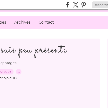
ges
Archives
Contact
suis peu présente
apotages
02.2026
…
ar pipiou13