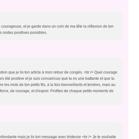
 es courageuse, et je garde dans un coin de ma tête la réflexion de ton
 les ondes positives possibles.
ion que je lis ton article à mon retour de congés. <br /> Quel courage
urs été positive et je suis convaincue que tu es une battante et que tu
 les mots de ton petits fils, à la fois bienveillants et tendres, mais au
e force, de courage, et d'espoir. Profites de chaque petits moments de
onfondante mais je lis ton message avec tristesse <br /> Je te souhaite