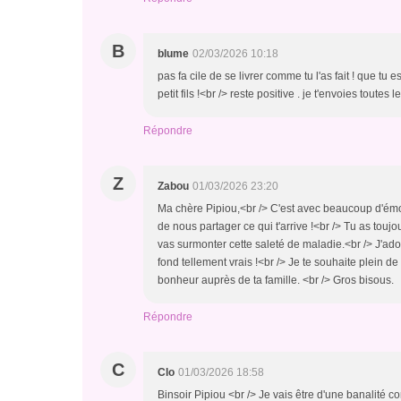
B
blume
02/03/2026 10:18
pas fa cile de se livrer comme tu l'as fait ! que tu
petit fils !<br /> reste positive . je t'envoies toutes
Répondre
Z
Zabou
01/03/2026 23:20
Ma chère Pipiou,<br /> C'est avec beaucoup d'émot
de nous partager ce qui t'arrive !<br /> Tu as toujo
vas surmonter cette saleté de maladie.<br /> J'adore
fond tellement vrais !<br /> Je te souhaite plein d
bonheur auprès de ta famille. <br /> Gros bisous.
Répondre
C
Clo
01/03/2026 18:58
Binsoir Pipiou <br /> Je vais être d'une banalité c