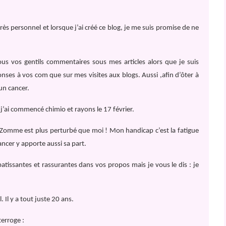
 très personnel et lorsque j’ai créé ce blog, je me suis promise de ne
 tous vos gentils commentaires sous mes articles alors que je suis
ses à vos com que sur mes visites aux blogs. Aussi ,afin d’ôter à
 un cancer.
j’ai commencé chimio et rayons le 17 février.
ive ! Zomme est plus perturbé que moi ! Mon handicap c’est la fatigue
ancer y apporte aussi sa part.
patissantes et rassurantes dans vos propos mais je vous le dis : je
l.
Il y a tout juste 20 ans.
terroge :