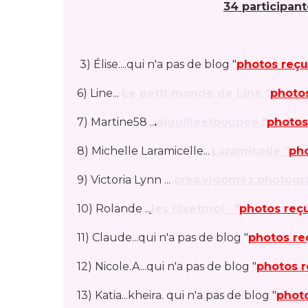
34 participan
3) Élise....qui n'a pas de blog "
photos reç
6) Line...
Le petit monde de Line "
photo
7) Martine58 ..
.
aiguilleetpoupée "
photos
8) Michelle Laramicelle...
.
Laramicelle "
ph
9) Victoria Lynn ...
crea.vlgomez.photogr
10) Rolande ..
.
les filsetmoi "
photos reç
11) Claude...qui n'a pas de blog "
photos re
12) Nicole.A...qui n'a pas de blog "
photos 
13) Katia...kheira. qui n'a pas de blog "
phot