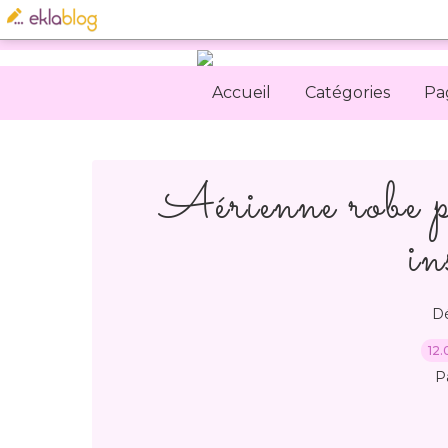
Accueil
Catégories
Pa
Aérienne robe pa
in
Dé
12.
P