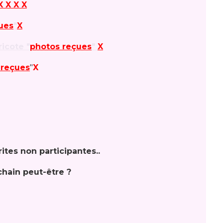
X X X X
ues
"
X
ricote "
photos reçues
"
X
 reçues
"
X
rites non participantes..
chain peut-être ?