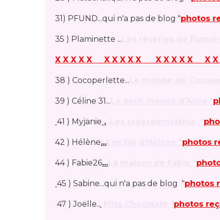
31) PFUND...qui n'a pas de blog "
photos r
35 ) Plaminette ...
Les rêveries de Plamin
X X X X X X X X X X X X X X X X X 
38 ) Cocoperlette...
Le monde de Cocoper
39 ) Céline 31...
Le petit monde d'Alice "
p
41 ) Myjanie
.
..
Les créasdemyjanie "
pho
42 ) Hélène
...
Les fils d'Hélène "
photos r
44 ) Fabie26
...
La maison de Fabie "
photo
45 ) Sabine...qui n'a pas de blog "
photos 
47 ) Joëlle..
.
Miss Chocolate "
photos re