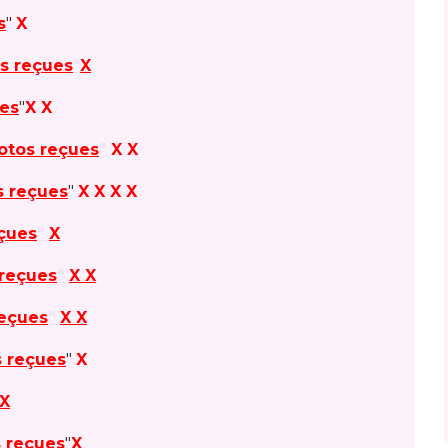
s
"
X
s reçues
"
X
es
"
X X
otos reçues
"
X X
s reçues
"
X X X X
çues
"
X
reçues
"
X X
reçues
"
X X
 reçues
"
X
X
 reçues
"
X