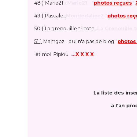
48 ) Marie21 ...
Marie21 "
photos reçues
"
49 ) Pascale...
Mondedalice2 "
photos reç
50 ) La grenouille tricote...
La Grenouille t
51 )
Mamgoz ...qui n'a pas de blog "
photos
et moi Pipiou ..
..X X X X
La liste des insc
à l'an pro