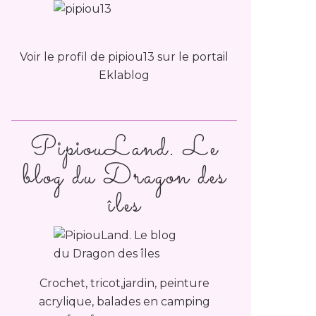
Voir le profil de
pipiou13
sur le portail
Eklablog
PipiouLand. Le
blog du Dragon des
îles
Crochet, tricot,jardin, peinture
acrylique, balades en camping