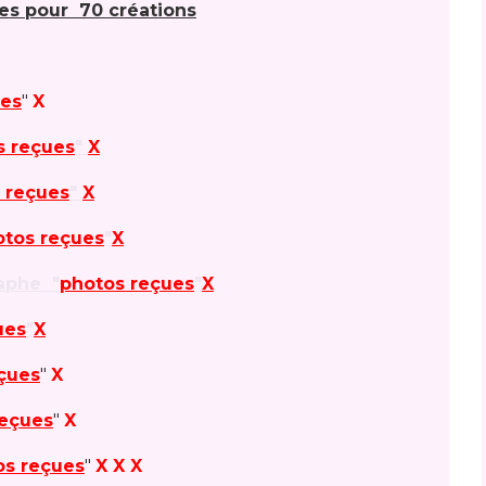
tes pour 70 créations
ues
"
X
s reçues
"
X
 reçues
"
X
otos reçues
"
X
aphe "
photos reçues
"
X
ues
"
X
çues
"
X
reçues
"
X
os reçues
"
X X X