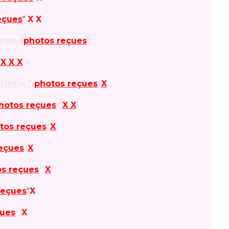
eçues
"
X X
ette "
photos reçues
"
X X X
lette "
photos reçues
"
X
hotos reçues
"
X X
tos reçues
"
X
eçues
"
X
s reçues
"
X
reçues
"
X
çues
"
X