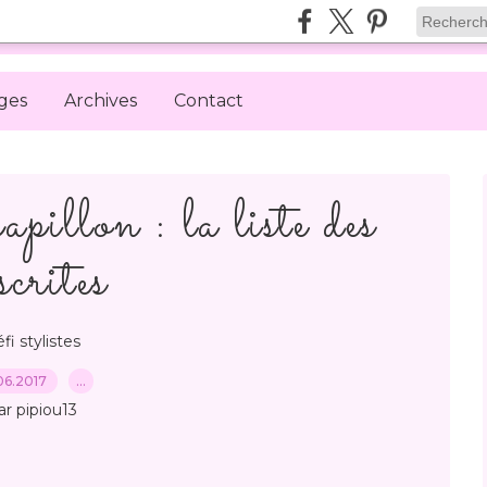
ges
Archives
Contact
pillon : la liste des
scrites
fi stylistes
06.2017
…
ar pipiou13