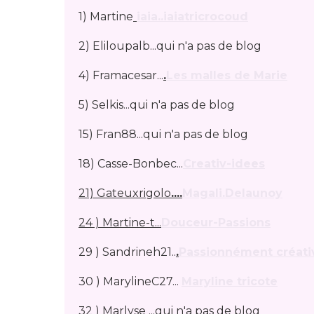
1) Martine
iaia..iaiatricrocoud
2) Eliloupalb...qui n'a pas de blog
4) Framacesar...
.
Les malles de Marie
5) Selkis...qui n'a pas de blog
15) Fran88...qui n'a pas de blog
18) Casse-Bonbec...
Creativ-idees
21) Gateuxrigolo
...
.
Magali.Delaunoy
24 ) Martine-t...
Douceur-Passions
29 ) Sandrineh21..
.
Passionnément créati
30 ) MarylineC27...
Maryline tricote
32 ) Marlyse ...qui n'a pas de blog