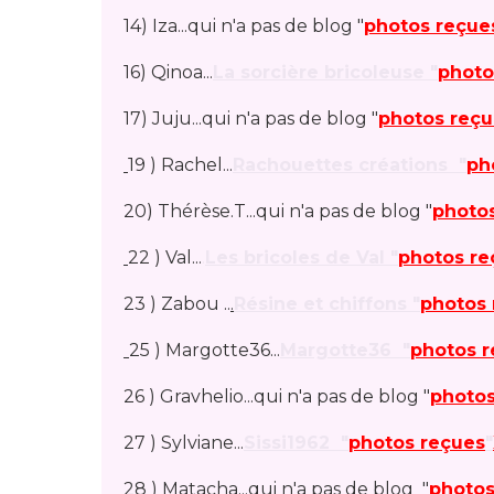
14) Iza...qui n'a pas de blog "
photos reçue
16) Qinoa...
La sorcière bricoleuse "
photo
17) Juju...qui n'a pas de blog "
photos reçu
19 ) Rachel...
Rachouettes créations "
ph
20) Thérèse.T...qui n'a pas de blog "
photo
22 ) Val...
.
Les bricoles de Val "
photos re
23 ) Zabou ..
.
Résine et chiffons "
photos 
25 ) Margotte36...
Margotte36 "
photos 
26 ) Gravhelio...qui n'a pas de blog "
photos
27 ) Sylviane...
Sissi1962 "
photos reçues
"
28 ) Matacha...qui n'a pas de blog "
photos