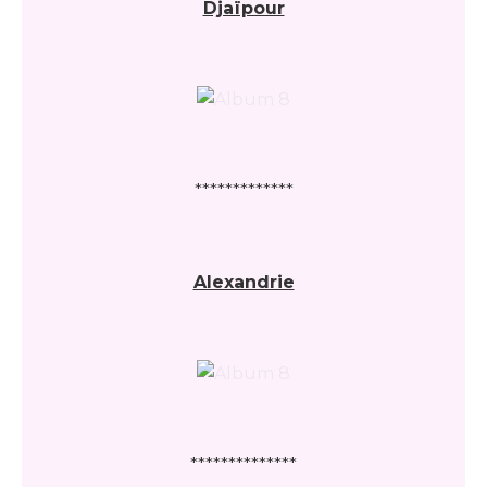
Djaïpour
*************
Alexandrie
**************