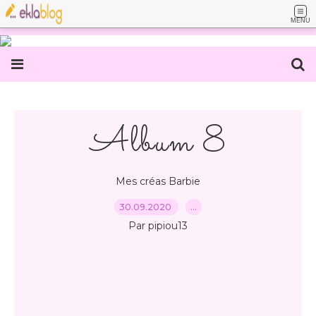
MENU
Album 8
Mes créas Barbie
30.09.2020
…
Par pipiou13