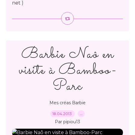
net )
Barbie Naô en
visite à Bamboo-
Parc
Mes créas Barbie
18.04.2013
…
Par pipiou13