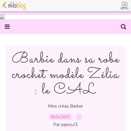
MENU
Barbie dans sa robe
crochet modèle Zélia
: le CAL
Mes créas Barbie
18.04.2013
…
Par pipiou13