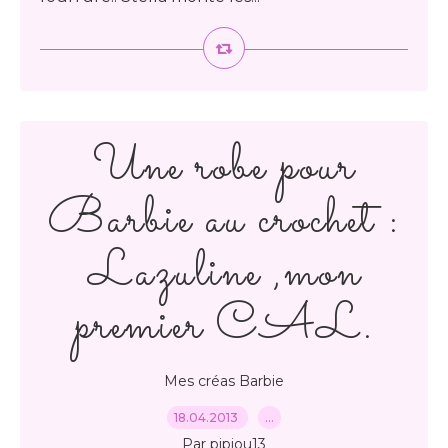
Une robe pour
Barbie au crochet :
Lazuline ,mon
premier CAL.
Mes créas Barbie
18.04.2013
…
Par pipiou13