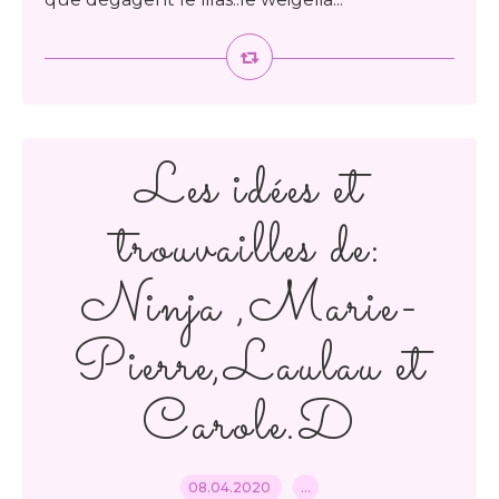
Les idées et
trouvailles de:
Ninja ,Marie-
Pierre,Laulau et
Carole.D
08.04.2020
…