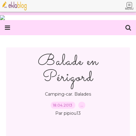
MENU
Balade en
Périgord
Camping-car. Balades
18.04.2013
…
Par pipiou13