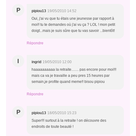
P
pipiou13
19/05/2010 14:52
Oui, j'ai vu que tu étais une jeunesse par rapport à
moi!! tu te demandes où j'ai vu ça ? LOL ! mon petit
doigt...mais je suis sûre que tu vas savoir ...bientôt!
Répondre
I
ingrid
19/05/2010 12:00
haaaaaaaaaa la retraite........ pas encore pour moi!!!
mais ca va je travaille a peu pres 15 heures par
semain,je profite quand meme!! bisou pipiou
Répondre
P
pipiou13
18/05/2010 15:23
Super!!! surtout à la retraite ! on découvre des
endroits de toute beauté !