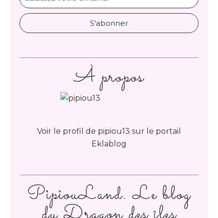
À propos
Voir le profil de
pipiou13
sur le portail
Eklablog
PipiouLand. Le blog
du Dragon des îles