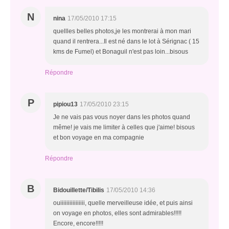
N
nina
17/05/2010 17:15
quellles belles photos,je les montrerai à mon mari
quand il rentrera...Il est né dans le lot à Sérignac ( 15
kms de Fumel) et Bonaguil n'est pas loin...bisous
Répondre
P
pipiou13
17/05/2010 23:15
Je ne vais pas vous noyer dans les photos quand
même! je vais me limiter à celles que j'aime! bisous
et bon voyage en ma compagnie
Répondre
B
Bidouillette/Tibilis
17/05/2010 14:36
ouiiiiiiiiiiiiiiii, quelle merveilleuse idée, et puis ainsi
on voyage en photos, elles sont admirables!!!!!
Encore, encore!!!!!