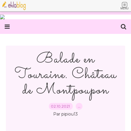
MENU
Balade en
Touraine. Château
de Montpoupon
02.10.2021
…
Par pipiou13