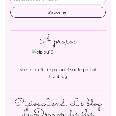
À propos
Voir le profil de
pipiou13
sur le portail
Eklablog
PipiouLand. Le blog
du Dragon des îles