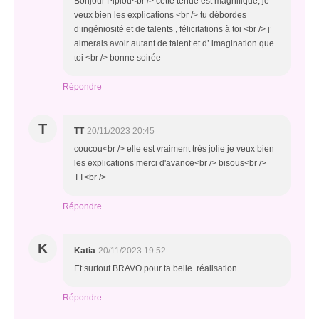
Bonjour Pipiou<br /> cette tenue est magnifique, je
veux bien les explications <br /> tu débordes
d’ingéniosité et de talents , félicitations à toi <br /> j’
aimerais avoir autant de talent et d’ imagination que
toi <br /> bonne soirée
Répondre
T
TT
20/11/2023 20:45
coucou<br /> elle est vraiment très jolie je veux bien
les explications merci d'avance<br /> bisous<br />
TT<br />
Répondre
K
Katia
20/11/2023 19:52
Et surtout BRAVO pour ta belle. réalisation.
Répondre