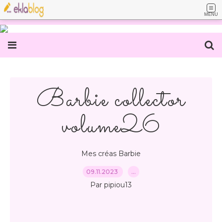
MENU
Barbie collector
volume26
Mes créas Barbie
09.11.2023
…
Par pipiou13