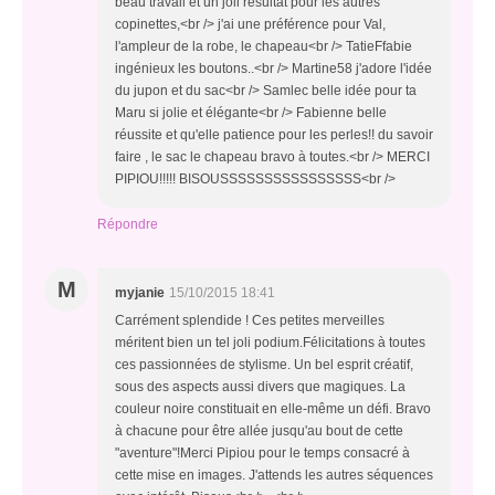
beau travail et un joli résultat pour les autres
copinettes,<br /> j'ai une préférence pour Val,
l'ampleur de la robe, le chapeau<br /> TatieFfabie
ingénieux les boutons..<br /> Martine58 j'adore l'idée
du jupon et du sac<br /> Samlec belle idée pour ta
Maru si jolie et élégante<br /> Fabienne belle
réussite et qu'elle patience pour les perles!! du savoir
faire , le sac le chapeau bravo à toutes.<br /> MERCI
PIPIOU!!!!! BISOUSSSSSSSSSSSSSSSS<br />
Répondre
M
myjanie
15/10/2015 18:41
Carrément splendide ! Ces petites merveilles
méritent bien un tel joli podium.Félicitations à toutes
ces passionnées de stylisme. Un bel esprit créatif,
sous des aspects aussi divers que magiques. La
couleur noire constituait en elle-même un défi. Bravo
à chacune pour être allée jusqu'au bout de cette
"aventure"!Merci Pipiou pour le temps consacré à
cette mise en images. J'attends les autres séquences