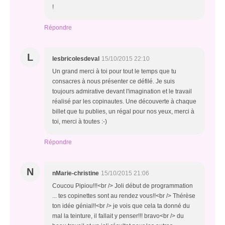
!
Répondre
L
lesbricolesdeval
15/10/2015 22:10
Un grand merci à toi pour tout le temps que tu
consacres à nous présenter ce défilé. Je suis
toujours admirative devant l'imagination et le travail
réalisé par les copinautes. Une découverte à chaque
billet que tu publies, un régal pour nos yeux, merci à
toi, merci à toutes :-)
Répondre
N
nMarie-christine
15/10/2015 21:06
Coucou Pipiou!!!<br /> Joli début de programmation
... tes copinettes sont au rendez vous!!<br /> Thérèse
ton idée génial!!<br /> je vois que cela ta donné du
mal la teinture, il fallait y penser!!! bravo<br /> du