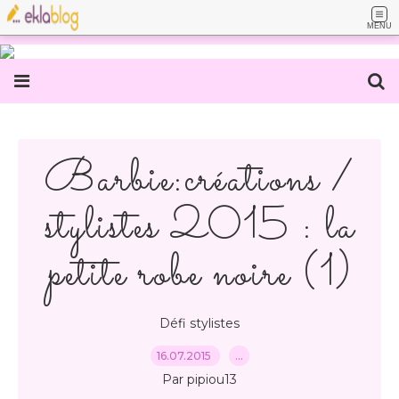
MENU
Barbie:créations /
stylistes 2015 : la
petite robe noire (1)
Défi stylistes
16.07.2015
…
Par pipiou13