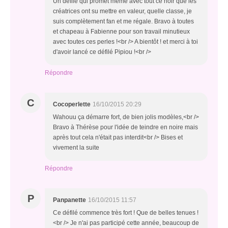
Un défilé qui promet même avec tout ce noir que les
créatrices ont su mettre en valeur, quelle classe, je
suis complètement fan et me régale. Bravo à toutes
et chapeau à Fabienne pour son travail minutieux
avec toutes ces perles !<br /> A bientôt ! et merci à toi
d'avoir lancé ce défilé Pipiou !<br />
Répondre
C
Cocoperlette
16/10/2015 20:29
Wahouu ça démarre fort, de bien jolis modèles,<br />
Bravo à Thérèse pour l'idée de teindre en noire mais
après tout cela n'était pas interdit<br /> Bises et
vivement la suite
Répondre
P
Panpanette
16/10/2015 11:57
Ce défilé commence très fort ! Que de belles tenues !
<br /> Je n'ai pas participé cette année, beaucoup de