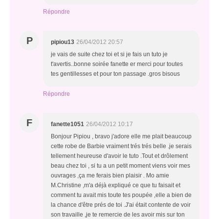
Répondre
P
pipiou13
26/04/2012 20:57
je vais de suite chez toi et si je fais un tuto je
t'avertis..bonne soirée fanette er merci pour toutes
tes gentillesses et pour ton passage .gros bisous
Répondre
F
fanette1051
26/04/2012 10:17
Bonjour Pipiou , bravo j'adore elle me plait beaucoup
cette robe de Barbie vraiment trés trés belle .je serais
tellement heureuse d'avoir le tuto .Tout et drôlement
beau chez toi , si tu a un petit moment viens voir mes
ouvrages ,ça me ferais bien plaisir . Mo amie
M.Christine ,m'a déjà expliqué ce que tu faisait et
comment tu avait mis toute tes poupée ,elle a bien de
la chance d'être prés de toi .J'ai était contente de voir
son travaille ,je te remercie de les avoir mis sur ton