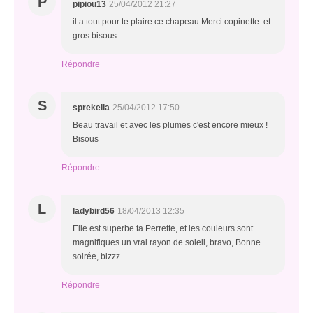
P
pipiou13
25/04/2012 21:27
il a tout pour te plaire ce chapeau Merci copinette..et
gros bisous
Répondre
S
sprekelia
25/04/2012 17:50
Beau travail et avec les plumes c'est encore mieux !
Bisous
Répondre
L
ladybird56
18/04/2013 12:35
Elle est superbe ta Perrette, et les couleurs sont
magnifiques un vrai rayon de soleil, bravo, Bonne
soirée, bizzz.
Répondre