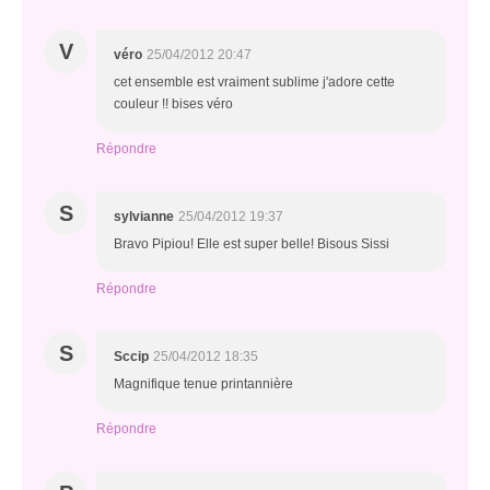
V
véro
25/04/2012 20:47
cet ensemble est vraiment sublime j'adore cette
couleur !! bises véro
Répondre
S
sylvianne
25/04/2012 19:37
Bravo Pipiou! Elle est super belle! Bisous Sissi
Répondre
S
Sccip
25/04/2012 18:35
Magnifique tenue printannière
Répondre