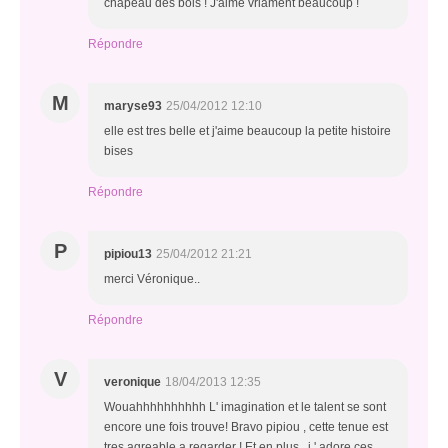
chapeau des bois ! J'aime vriament beaucoup !
Répondre
M
maryse93
25/04/2012 12:10
elle est tres belle et j'aime beaucoup la petite histoire
bises
Répondre
P
pipiou13
25/04/2012 21:21
merci Véronique..
Répondre
V
veronique
18/04/2013 12:35
Wouahhhhhhhhhh L' imagination et le talent se sont
encore une fois trouve! Bravo pipiou , cette tenue est
tres agreable a regarder ! Et en plus , j ' adore ces