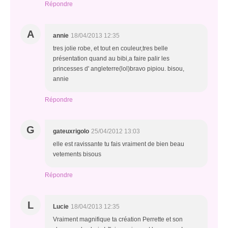
Répondre
A
annie
18/04/2013 12:35
tres jolie robe, et tout en couleur,tres belle
présentation quand au bibi,a faire palir les
princesses d' angleterre(lol)bravo pipiou. bisou,
annie
Répondre
G
gateuxrigolo
25/04/2012 13:03
elle est ravissante tu fais vraiment de bien beau
vetements bisous
Répondre
L
Lucie
18/04/2013 12:35
Vraiment magnifique ta création Perrette et son