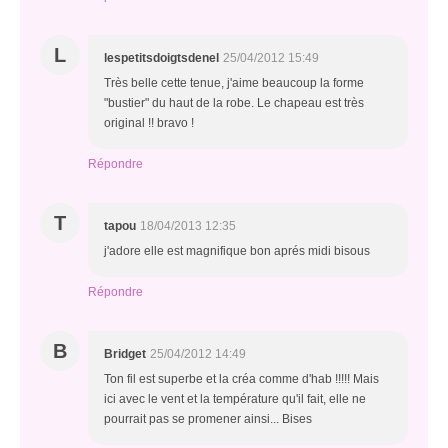
L
lespetitsdoigtsdenel
25/04/2012 15:49
Très belle cette tenue, j'aime beaucoup la forme
"bustier" du haut de la robe. Le chapeau est très
original !! bravo !
Répondre
T
tapou
18/04/2013 12:35
j'adore elle est magnifique bon aprés midi bisous
Répondre
B
Bridget
25/04/2012 14:49
Ton fil est superbe et la créa comme d'hab !!!!! Mais
ici avec le vent et la température qu'il fait, elle ne
pourrait pas se promener ainsi... Bises