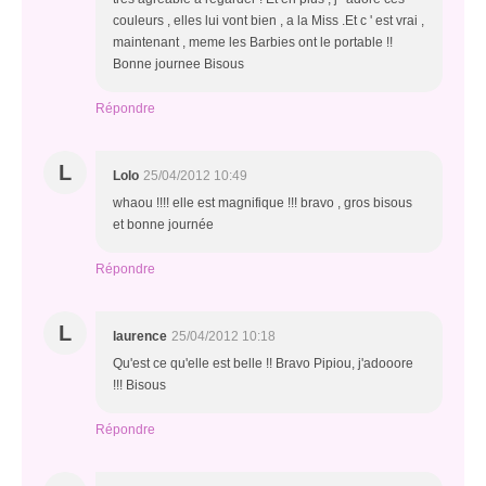
couleurs , elles lui vont bien , a la Miss .Et c ' est vrai ,
maintenant , meme les Barbies ont le portable !!
Bonne journee Bisous
Répondre
L
Lolo
25/04/2012 10:49
whaou !!!! elle est magnifique !!! bravo , gros bisous
et bonne journée
Répondre
L
laurence
25/04/2012 10:18
Qu'est ce qu'elle est belle !! Bravo Pipiou, j'adooore
!!! Bisous
Répondre