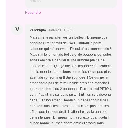
soirée..
Répondre
V
veronique
18/04/2013 12:35
Mais si , j ' etais aller voir tes belles !! Et meme que
certaines ! m ' ont fait de l 'oeil , surtout le point
salomon qui m ' enerve !!! Eh oui c ' est comme cela !
Mais j' ai tellement de belles et de poupons de toutes
sortes encore a habiller !! Une armoire pleine de
laine et coton !! Que je me suis resonnee !! Et comme
tout le monde de nos jours , on reflechis un peu plus
avant de consommer !! Bien obligee !! Ce qui ne m '
empechera pas de faire un vide grenier dimanche !
pour denicher 1 ou 2 poupees !! Et ca , c ' est PIPIOU
qui m ' avait mis sur cette piste !!! Et j' en suis devenu
dada !!! Et forcement , beaucoup de tes copinautes
habillent aussi les belles , que tu n ' as pas recu les
offres que tu es en droit d ' attendre , vu la qualitee
de tes tenues ! D ' apres moi , ceci expliquant cela !
sur ce bonne journee chere amie et gros bisous