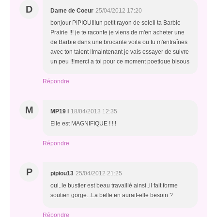
D
Dame de Coeur
25/04/2012 17:20
bonjour PIPIOU!!!un petit rayon de soleil ta Barbie
Prairie !!! je te raconte je viens de m'en acheter une
de Barbie dans une brocante voila ou tu m'entraînes
avec ton talent !!maintenant je vais essayer de suivre
un peu !!!merci a toi pour ce moment poetique bisous
Répondre
M
MP19 l
18/04/2013 12:35
Elle est MAGNIFIQUE ! ! !
Répondre
P
pipiou13
25/04/2012 21:25
oui..le bustier est beau travaillé ainsi..il fait forme
soutien gorge...La belle en aurait-elle besoin ?
Répondre