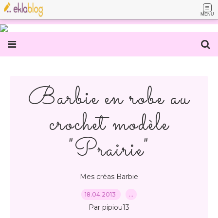
MENU
Barbie en robe au
crochet modèle
"Prairie"
Mes créas Barbie
18.04.2013
…
Par pipiou13