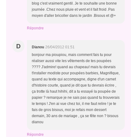
blog c'est vraiment gentil. Je te souhaite une bonne
journée .Chez nous pluie et vent et il fait froid .Pas
moyen d'aller bricoller dans le jardin .Bisous et @+
Répondre
D
Dianou
26/04/2012 01:51
bonjour ma pioupiou, mais comment fais tu pour
réaliser aussi vite les vêtements de tes poupées
???? J'admire! quand au chapeau! mais tu devrais
t'installer modiste pour poupées barbies, Magnifique,
quand au texte qui accompagne, digne d'un carnet
d'histoire courte, quand je dit que tu devrais écrire ,
ça trotte là haut hihihi, dit a tu essayé la poupée de
papier ? remarque je ne sais pas quand tu trouverais
le temps ! J'en ai vue chez toi, il me faut relire ! je te
fais de gros bisous, moi je refais mon dessert
demain, 30 ans de mariage , ça se fête non ? bisous
dianou
Répondre