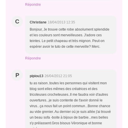
Répondre
C
Christiane
18/04/2013 12:35
Bonjour, Je trouve cette robe absolument splendide
et les couleurs sont merveilleuses. J'adore ces
teintes. Le petit chapeau et très mignon. Peut-on
espérer avoir le tuto de cette merveille? Merc.
Répondre
P
pipiou13
26/04/2012 21:05
tu as raison..toutes les personnes qui visitent mon
blog sont elles mêmes des créatrices et des
tricoteuses crocheteuses..Il me faudra voir d'autres
ouvertures...je suis contente de t'avoir donné le
virus...ça nous fait un point commun...Bonne chance
au vide grenier..Au dernier où je suis allée j'ai trouvé
un beau sofa -boite à bijoux de barbie...mes belles
s'y prélassent.Gros bisous Véronique et bonne