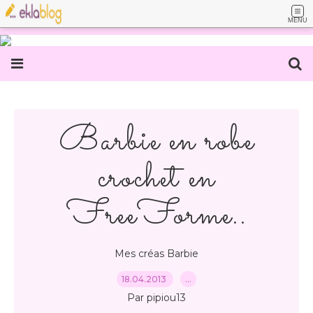
MENU
Barbie en robe
crochet en
FreeForme..
Mes créas Barbie
18.04.2013
…
Par pipiou13