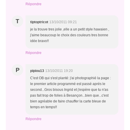
Répondre
T
tiptoptricot
13/10/2011 09:21
je la trouve tres jolie ,elle a un petit style hawaien ,
j'aime beaucoup le choix des couleurs tres bonne
idée bravo!!
Répondre
P
pipiou13
13/10/2011 19:20
C'est OB qui s'est planté: j'ai photographié la page :
le premier article programmé est passé aprés le
second...Gros bisous Ingrid et j'espère que tu n'as
pas fait trop de folies à Besançon...bien que...c'est
bien agréable de faire chauffer la carte bleue de
temps en temps!!
Répondre