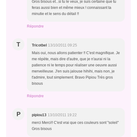
Gros bisous et...si tu le veux, je suis certaine que tu
feras aussi bien et même mieux ! connaissant ta
minutie et le sens du détail !!
Répondre
T
Tricotbel
13/10/2011 09:25
Mais oui, nous allons patienter !! C'est magnifique. Je
me répète, mais dire d'autre, que je n'aurai ni la
patience ni le temps pour réaliser une oeuvre aussi
merveilleuse. J'en suis jalouse hihihi, mais non, je
t'admire, tout simplement. Bravo Pipiou Très gros
bisous
Répondre
P
pipiou13
13/10/2011 19:22
merci Merci!! C'est vrai que ces couleurs sont "soleil"
Gros bisous