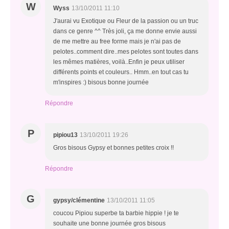
W
Wyss
13/10/2011 11:10
J'aurai vu Exotique ou Fleur de la passion ou un truc
dans ce genre ^^ Très joli, ça me donne envie aussi
de me mettre au free forme mais je n'ai pas de
pelotes..comment dire..mes pelotes sont toutes dans
les mêmes matières, voilà..Enfin je peux utiliser
différents points et couleurs.. Hmm..en tout cas tu
m'inspires :) bisous bonne journée
Répondre
P
pipiou13
13/10/2011 19:26
Gros bisous Gypsy et bonnes petites croix !!
Répondre
G
gypsy/clémentine
13/10/2011 11:05
coucou Pipiou superbe ta barbie hippie ! je te
souhaite une bonne journée gros bisous