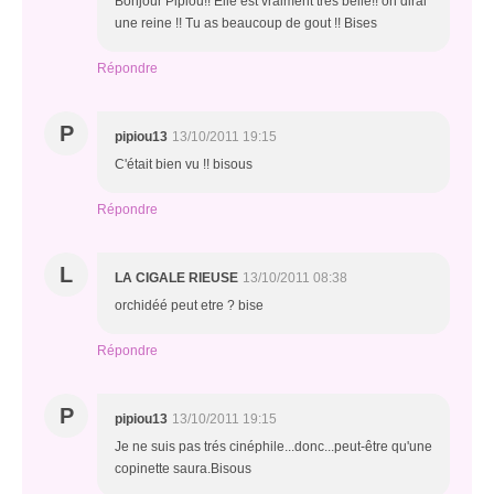
Bonjour Pipiou!! Elle est vraiment très belle!! on dirai
une reine !! Tu as beaucoup de gout !! Bises
Répondre
P
pipiou13
13/10/2011 19:15
C'était bien vu !! bisous
Répondre
L
LA CIGALE RIEUSE
13/10/2011 08:38
orchidéé peut etre ? bise
Répondre
P
pipiou13
13/10/2011 19:15
Je ne suis pas trés cinéphile...donc...peut-être qu'une
copinette saura.Bisous