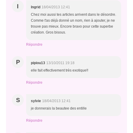
I
Ingrid
18/04/2013 12:41
Chez moi aussi tes articles arrivent dans le désordre.
Comme t'as déjà donné un nom, rien à ajouter, je ne
trouve pas mieux. Encore bravo pour cette superbe
création. Gros bisous.
Répondre
P
pipiou13
13/10/2011 19:18
elle fait effectivement très exotique!!
Répondre
S
sylvie
18/04/2013 12:41
je donnerais la beautee des entille
Répondre