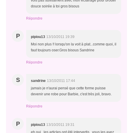
vois pas suffisament avec mon éclairage pour broder
douce soirée à toi gros bisous
Répondre
P
pipiou13
13/10/2011 19:39
Moi non plus !! lorsqu'on la voit à plat...comme quoi, il
faut toujours oser.Gros bisous Sandrine
Répondre
S
sandrine
13/10/2011 17:44
jamais je n'aurai pensé que cette forme puisse
devenir une robe pour Barbie, c'est très joli, bravo.
Répondre
P
pipiou13
13/10/2011 19:31
eh oui...les articles ont été intervertis...vous les avez