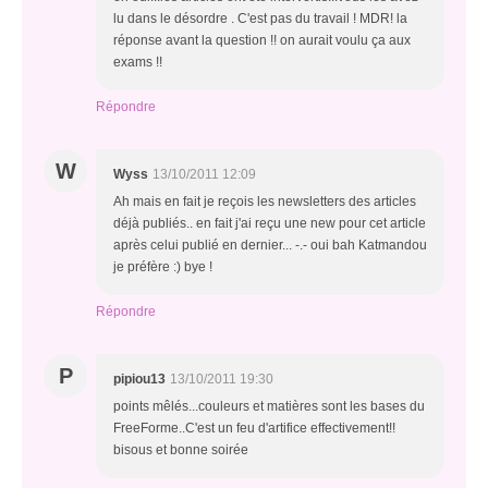
lu dans le désordre . C'est pas du travail ! MDR! la
réponse avant la question !! on aurait voulu ça aux
exams !!
Répondre
W
Wyss
13/10/2011 12:09
Ah mais en fait je reçois les newsletters des articles
déjà publiés.. en fait j'ai reçu une new pour cet article
après celui publié en dernier... -.- oui bah Katmandou
je préfère :) bye !
Répondre
P
pipiou13
13/10/2011 19:30
points mêlés...couleurs et matières sont les bases du
FreeForme..C'est un feu d'artifice effectivement!!
bisous et bonne soirée