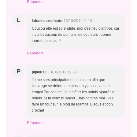
Répondre
L
lafouinecrochette
13/10/2011 11:18
Coucou elle est splendide, moi c'est feu d'artifice, car
il y a beaucoup de points et de couleurs , bonne
journée bisous !!!!
Répondre
P
pipiou13
13/10/2011 19:29
Je me sers principalement du coton afin que
l'ouvrage se déforme moins..on y passe tant de
temps! Par contre il faut mêler les points ajourés et
reliefs..Si tu veux te lancer ...fais comme moi...vas
faire un tour sur le blog de Mamita..Bisous et bon
crochet
Répondre