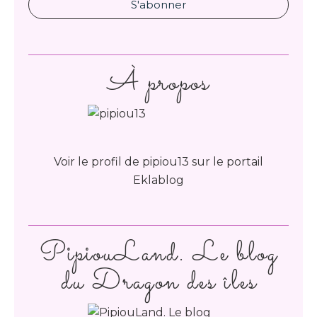
À propos
Voir le profil de
pipiou13
sur le portail
Eklablog
PipiouLand. Le blog
du Dragon des îles