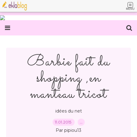
MENU
Barbie fait du
shopping ,en
manteau tricot
idées du net
11.01.2015
…
Par pipiou13