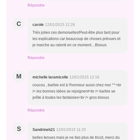
Répondre
C
carole
12/01/2015 12:26
Très jolies ces demoiselles!Peut-être plus tard pour
les explications car beaucoup de choses prèvues et
je marche au ralenti en ce moment....Bisous
Répondre
M
michelle laramicelle
12/01/2015 12:18
coucou , barbie est à l'honneur aussi chez moi ^^<br
/> les bonnes idées se rejoignent<br /> barbie se
prête à toutes les fantaisies<br /> gros bisous
Répondre
S
Sandrineh21
12/01/2015 11:25
belles tenues mais je ne fais plus de tricot, merci du