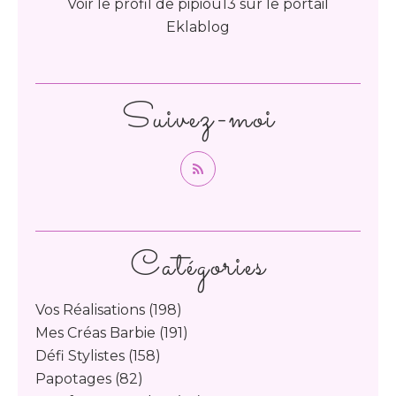
Voir le profil de
pipiou13
sur le portail
Eklablog
Suivez-moi
Catégories
Vos Réalisations
(198)
Mes Créas Barbie
(191)
Défi Stylistes
(158)
Papotages
(82)