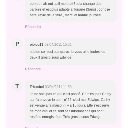
bonjour, ah oui qu'il me plait ! cela change des
barbies et est plus adapté à floriane (3ans) ; donc je
serai ravie de le faire , merci et bonne journée
Répondre
P
pipiou13
03/04/2011 15:01
et bien ce n'est pas grave: je vous ai lu toutes les
deux !! gros bisous Edwige!
Répondre
T
Tricotbel
03/04/2011 11:53
Je ne sais pas ce qui c'est passé. Ce n'est pas Cathy
qui t'a envoyé le com. n°22, c'est moi Edwige. Cathy
est venue à la maison il y a 15 jours. Elle s'est servi
de mon ordi et ce sont ses informations qui sont
restées enregistrées. Très gros bisous Edwige