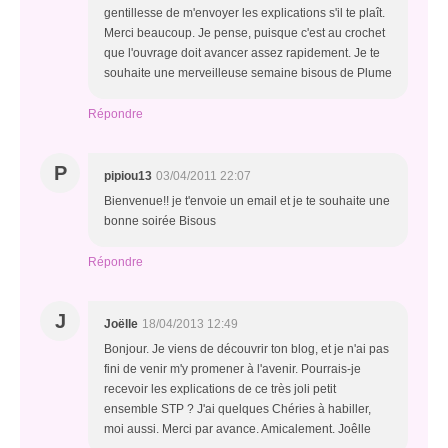
gentillesse de m'envoyer les explications s'il te plaît.
Merci beaucoup. Je pense, puisque c'est au crochet
que l'ouvrage doit avancer assez rapidement. Je te
souhaite une merveilleuse semaine bisous de Plume
Répondre
P
pipiou13
03/04/2011 22:07
Bienvenue!! je t'envoie un email et je te souhaite une
bonne soirée Bisous
Répondre
J
Joëlle
18/04/2013 12:49
Bonjour. Je viens de découvrir ton blog, et je n'ai pas
fini de venir m'y promener à l'avenir. Pourrais-je
recevoir les explications de ce très joli petit
ensemble STP ? J'ai quelques Chéries à habiller,
moi aussi. Merci par avance. Amicalement. Joêlle