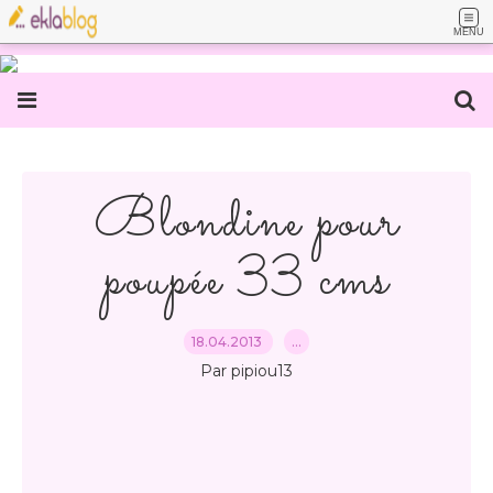
MENU
Blondine pour
poupée 33 cms
18.04.2013
…
Par pipiou13