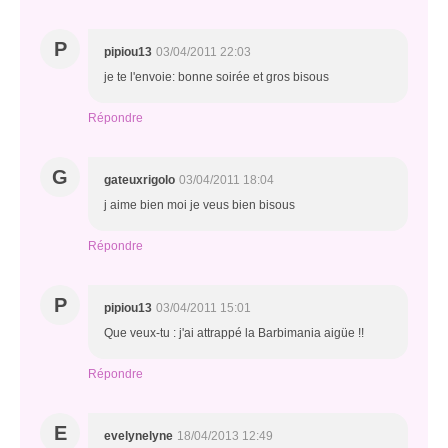
P
pipiou13
03/04/2011 22:03
je te l'envoie: bonne soirée et gros bisous
Répondre
G
gateuxrigolo
03/04/2011 18:04
j aime bien moi je veus bien bisous
Répondre
P
pipiou13
03/04/2011 15:01
Que veux-tu : j'ai attrappé la Barbimania aigüe !!
Répondre
E
evelynelyne
18/04/2013 12:49