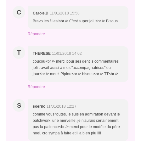
C
Carole.D
11/01/2018 15:58
Bravo les filles!<br /> C'est super joli!<br /> Bisous
Répondre
T
THERESE
11/01/2018 14:02
coucou<br /> merci pour ses gentils commentaires
joli travail aussi à mes "accompagnatrices" du
jour<br /> merci Pipiou<br /> bisous<br /> TT<br />
Répondre
S
soerno
11/01/2018 12:27
comme vous toutes, je suis en admiration devant le
patchwork, une merveille, je n'aurais certainement
pas la patience<br /> merci pour le modèle du père
noel, cro sympa à faire et il a bien plu !!!!