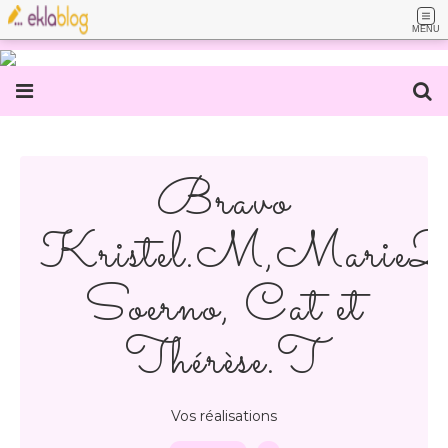
MENU
Bravo
Kristel.M,Marie2
Soerno, Cat et
Thérèse.T
Vos réalisations