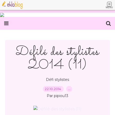
MENU
Défilé des stylistes
2014 (11)
Défi stylistes
22.10.2014
…
Par pipiou13