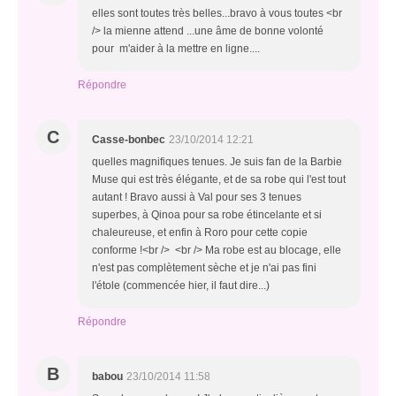
elles sont toutes très belles...bravo à vous toutes <br
/> la mienne attend ...une âme de bonne volonté
pour m'aider à la mettre en ligne....
Répondre
C
Casse-bonbec
23/10/2014 12:21
quelles magnifiques tenues. Je suis fan de la Barbie
Muse qui est très élégante, et de sa robe qui l'est tout
autant ! Bravo aussi à Val pour ses 3 tenues
superbes, à Qinoa pour sa robe étincelante et si
chaleureuse, et enfin à Roro pour cette copie
conforme !<br /> <br /> Ma robe est au blocage, elle
n'est pas complètement sèche et je n'ai pas fini
l'étole (commencée hier, il faut dire...)
Répondre
B
babou
23/10/2014 11:58