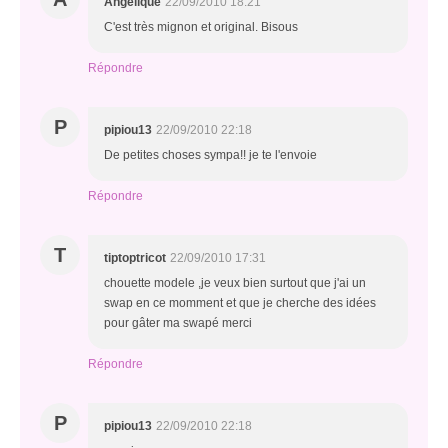
Angélique
22/09/2010 18:21
C'est très mignon et original. Bisous
Répondre
P
pipiou13
22/09/2010 22:18
De petites choses sympa!! je te l'envoie
Répondre
T
tiptoptricot
22/09/2010 17:31
chouette modele ,je veux bien surtout que j'ai un
swap en ce momment et que je cherche des idées
pour gâter ma swapé merci
Répondre
P
pipiou13
22/09/2010 22:18