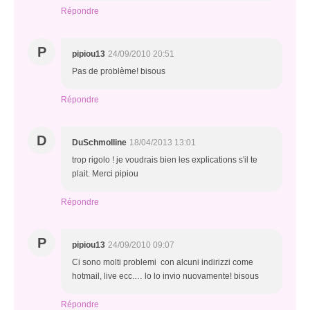
Répondre
P
pipiou13
24/09/2010 20:51
Pas de problème! bisous
Répondre
D
DuSchmolline
18/04/2013 13:01
trop rigolo ! je voudrais bien les explications s'il te
plait. Merci pipiou
Répondre
P
pipiou13
24/09/2010 09:07
Ci sono molti problemi con alcuni indirizzi come
hotmail, live ecc.… lo lo invio nuovamente! bisous
Répondre