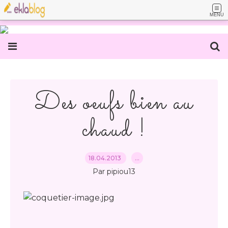
MENU
Des oeufs bien au
chaud !
18.04.2013
…
Par pipiou13