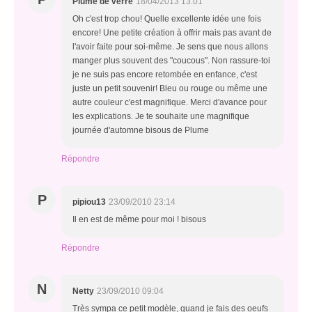
Plume de verre
18/04/2013 13:01
Oh c'est trop chou! Quelle excellente idée une fois
encore! Une petite création à offrir mais pas avant de
l'avoir faite pour soi-même. Je sens que nous allons
manger plus souvent des "coucous". Non rassure-toi
je ne suis pas encore retombée en enfance, c'est
juste un petit souvenir! Bleu ou rouge ou même une
autre couleur c'est magnifique. Merci d'avance pour
les explications. Je te souhaite une magnifique
journée d'automne bisous de Plume
Répondre
P
pipiou13
23/09/2010 23:14
Il en est de même pour moi ! bisous
Répondre
N
Netty
23/09/2010 09:04
Très sympa ce petit modèle, quand je fais des oeufs