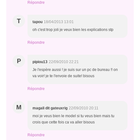
Répondre
T
tapou
18/04/2013 13:01
oh c'est trop joli je veux bien les explications stp
Répondre
P
pipiou13
22/09/2010 22:21
Je l'espère aussi ! je suis sur un pc de bureau !! on
va voir! je te l'envoie de suite! bisous
Répondre
M
magali dit gateuxrig
22/09/2010 20:11
moi je veus bien le model si tu veus bien mais tu
crois que cette fois ca va aller bisous
Répondre