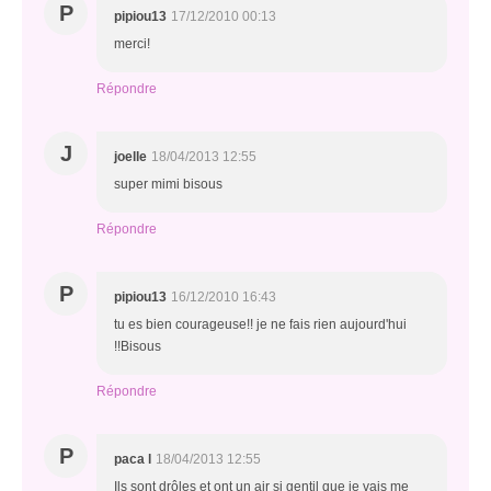
P
pipiou13
17/12/2010 00:13
merci!
Répondre
J
joelle
18/04/2013 12:55
super mimi bisous
Répondre
P
pipiou13
16/12/2010 16:43
tu es bien courageuse!! je ne fais rien aujourd'hui
!!Bisous
Répondre
P
paca l
18/04/2013 12:55
Ils sont drôles et ont un air si gentil que je vais me