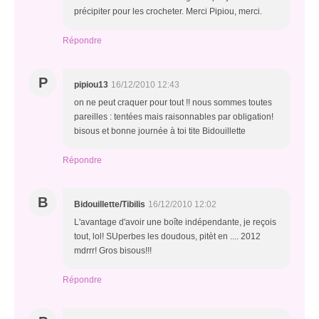
précipiter pour les crocheter. Merci Pipiou, merci.
Répondre
P
pipiou13
16/12/2010 12:43
on ne peut craquer pour tout !! nous sommes toutes
pareilles : tentées mais raisonnables par obligation!
bisous et bonne journée à toi tite Bidouillette
Répondre
B
Bidouillette/Tibilis
16/12/2010 12:02
L'avantage d'avoir une boîte indépendante, je reçois
tout, lol! SUperbes les doudous, pitèt en .... 2012
mdrrr! Gros bisous!!!
Répondre