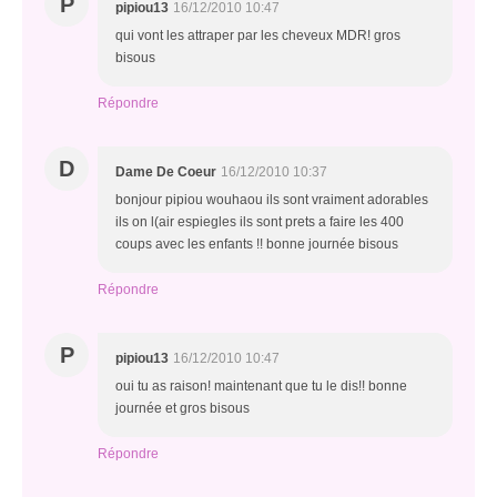
P
pipiou13
16/12/2010 10:47
qui vont les attraper par les cheveux MDR! gros
bisous
Répondre
D
Dame De Coeur
16/12/2010 10:37
bonjour pipiou wouhaou ils sont vraiment adorables
ils on l(air espiegles ils sont prets a faire les 400
coups avec les enfants !! bonne journée bisous
Répondre
P
pipiou13
16/12/2010 10:47
oui tu as raison! maintenant que tu le dis!! bonne
journée et gros bisous
Répondre