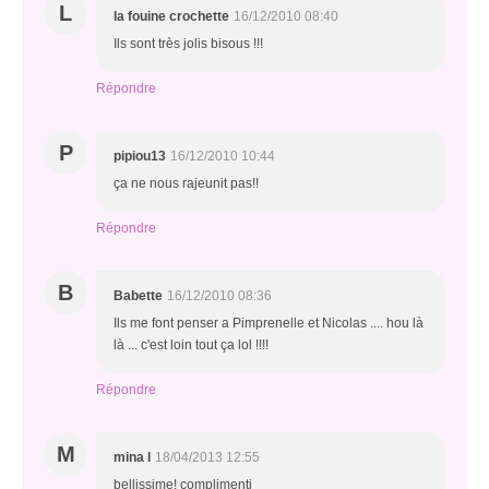
L
la fouine crochette
16/12/2010 08:40
Ils sont très jolis bisous !!!
Répondre
P
pipiou13
16/12/2010 10:44
ça ne nous rajeunit pas!!
Répondre
B
Babette
16/12/2010 08:36
Ils me font penser a Pimprenelle et Nicolas .... hou là
là ... c'est loin tout ça lol !!!!
Répondre
M
mina l
18/04/2013 12:55
bellissime! complimenti