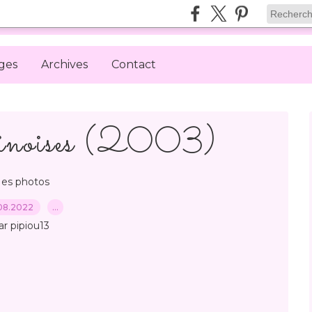
ges
Archives
Contact
hinoises (2003)
es photos
08.2022
…
ar pipiou13