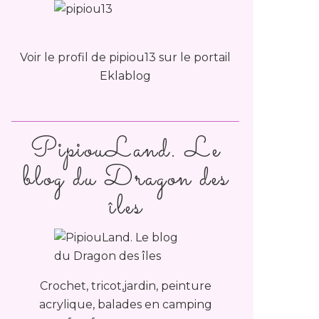
Voir le profil de
pipiou13
sur le portail
Eklablog
PipiouLand. Le
blog du Dragon des
îles
Crochet, tricot,jardin, peinture
acrylique, balades en camping