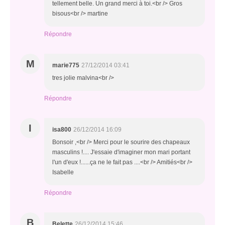
tellement belle. Un grand merci à toi.<br /> Gros
bisous<br /> martine
Répondre
M
marie775
27/12/2014 03:41
tres jolie malvina<br />
Répondre
I
isa800
26/12/2014 16:09
Bonsoir ,<br /> Merci pour le sourire des chapeaux
masculins !.... J'essaie d'imaginer mon mari portant
l'un d'eux !......ça ne le fait pas ....<br /> Amitiés<br />
Isabelle
Répondre
B
Belette
26/12/2014 15:46