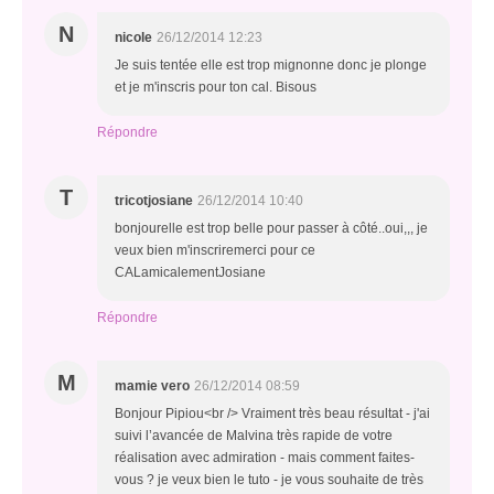
N
nicole
26/12/2014 12:23
Je suis tentée elle est trop mignonne donc je plonge
et je m'inscris pour ton cal. Bisous
Répondre
T
tricotjosiane
26/12/2014 10:40
bonjourelle est trop belle pour passer à côté..oui,,, je
veux bien m'inscriremerci pour ce
CALamicalementJosiane
Répondre
M
mamie vero
26/12/2014 08:59
Bonjour Pipiou<br /> Vraiment très beau résultat - j'ai
suivi l’avancée de Malvina très rapide de votre
réalisation avec admiration - mais comment faites-
vous ? je veux bien le tuto - je vous souhaite de très