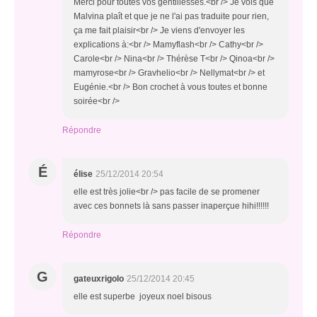
Merci pour toutes vos gentillesses.<br /> Je vois que
Malvina plaît et que je ne l'ai pas traduite pour rien,
ça me fait plaisir<br /> Je viens d'envoyer les
explications à:<br /> Mamyflash<br /> Cathy<br />
Carole<br /> Nina<br /> Thérèse T<br /> Qinoa<br />
mamyrose<br /> Gravhelio<br /> Nellymat<br /> et
Eugénie.<br /> Bon crochet à vous toutes et bonne
soirée<br />
Répondre
É
élise
25/12/2014 20:54
elle est très jolie<br /> pas facile de se promener
avec ces bonnets là sans passer inaperçue hihi!!!!!!
Répondre
G
gateuxrigolo
25/12/2014 20:45
elle est superbe joyeux noel bisous