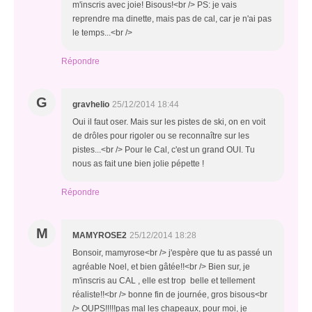
m'inscris avec joie! Bisous!<br /> PS: je vais
reprendre ma dinette, mais pas de cal, car je n'ai pas
le temps...<br />
Répondre
G
gravhelio
25/12/2014 18:44
Oui il faut oser. Mais sur les pistes de ski, on en voit
de drôles pour rigoler ou se reconnaître sur les
pistes...<br /> Pour le Cal, c'est un grand OUI. Tu
nous as fait une bien jolie pépette !
Répondre
M
MAMYROSE2
25/12/2014 18:28
Bonsoir, mamyrose<br /> j'espère que tu as passé un
agréable Noel, et bien gâtée!!<br /> Bien sur, je
m'inscris au CAL , elle est trop belle et tellement
réaliste!!<br /> bonne fin de journée, gros bisous<br
/> OUPS!!!!!pas mal les chapeaux, pour moi, je