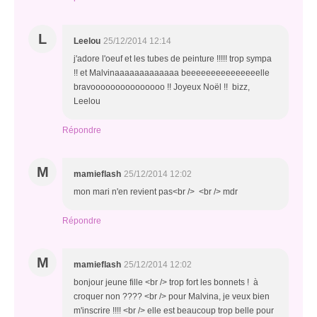
L
Leelou
25/12/2014 12:14
j'adore l'oeuf et les tubes de peinture !!!!! trop sympa
!! et Malvinaaaaaaaaaaaaa beeeeeeeeeeeeeeelle
bravooooooooooooooo !! Joyeux Noël !! bizz,
Leelou
Répondre
M
mamieflash
25/12/2014 12:02
mon mari n'en revient pas<br /> <br /> mdr
Répondre
M
mamieflash
25/12/2014 12:02
bonjour jeune fille <br /> trop fort les bonnets ! à
croquer non ???? <br /> pour Malvina, je veux bien
m'inscrire !!!! <br /> elle est beaucoup trop belle pour