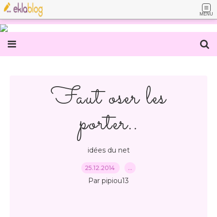
MENU
Faut oser les
porter..
idées du net
25.12.2014
…
Par pipiou13