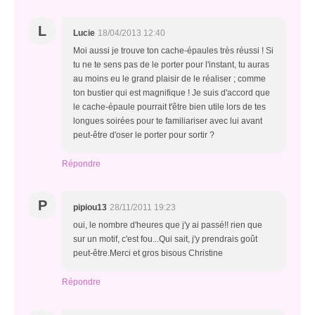
L
Lucie
18/04/2013 12:40
Moi aussi je trouve ton cache-épaules très réussi ! Si
tu ne te sens pas de le porter pour l'instant, tu auras
au moins eu le grand plaisir de le réaliser ; comme
ton bustier qui est magnifique ! Je suis d'accord que
le cache-épaule pourrait t'être bien utile lors de tes
longues soirées pour te familiariser avec lui avant
peut-être d'oser le porter pour sortir ?
Répondre
P
pipiou13
28/11/2011 19:23
oui, le nombre d'heures que j'y ai passé!! rien que
sur un motif, c'est fou...Qui sait, j'y prendrais goût
peut-être.Merci et gros bisous Christine
Répondre