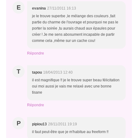
E
evanina
27/11/2011 16:13
je le trouve superbe ,le mélange des couleurs ,fait
partie du charme de l'ouvrage et pourquoi ne pas le
porter la soirée ,tu aurais chaud aux épaules pour
créer ! Je me sens abosument incapable de partir
comme cela ,même sur un cache cou!
Répondre
T
tapou
18/04/2013 12:40
il est magnifique !! je le trouve super beau félicitation
oui moi aussi je vais me relaxé avec une bonne
tisane
Répondre
P
pipiou13
28/11/2011 19:19
il faut peut-être que je m'habitue au freeform !!