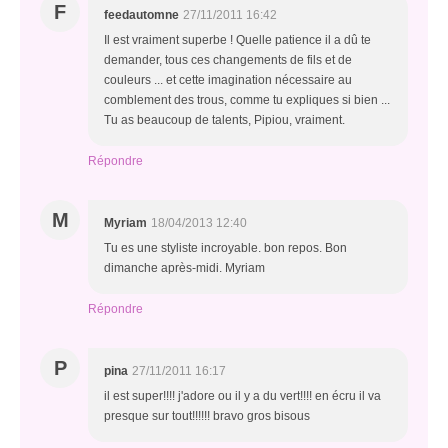
F
feedautomne
27/11/2011 16:42
Il est vraiment superbe ! Quelle patience il a dû te
demander, tous ces changements de fils et de
couleurs ... et cette imagination nécessaire au
comblement des trous, comme tu expliques si bien ...
Tu as beaucoup de talents, Pipiou, vraiment.
Répondre
M
Myriam
18/04/2013 12:40
Tu es une styliste incroyable. bon repos. Bon
dimanche après-midi. Myriam
Répondre
P
pina
27/11/2011 16:17
il est super!!!! j'adore ou il y a du vert!!!! en écru il va
presque sur tout!!!!!! bravo gros bisous