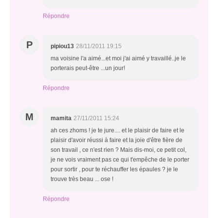
Répondre
P
pipiou13
28/11/2011 19:15
ma voisine l'a aimé...et moi j'ai aimé y travaillé..je le
porterais peut-être ...un jour!
Répondre
M
mamita
27/11/2011 15:24
ah ces zhoms ! je te jure.... et le plaisir de faire et le
plaisir d'avoir réussi à faire et la joie d'être fière de
son travail , ce n'est rien ? Mais dis-moi, ce petit col,
je ne vois vraiment pas ce qui t'empêche de le porter
pour sortir , pour te réchauffer les épaules ? je le
trouve très beau ... ose !
Répondre