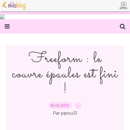
MENU
Freeform : le
couvre épaules est fini
!
18.04.2013
…
Par pipiou13