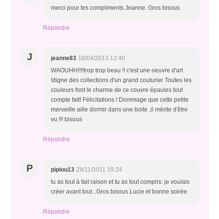
merci pour tes compliments Jeanne. Gros bisous
Répondre
J
jeanne83
18/04/2013 12:40
WAOUHH!!!!trop trop beau !! c'est une oeuvre d'art
!digne des collections d'un grand couturier Toutes les
couleurs font le charme de ce couvre épaules tout
compte fait! Félicitations ! Dommage que cette petite
merveille aille dormir dans une boite ,il mérite d'être
vu !!! bisous
Répondre
P
pipiou13
28/11/2011 19:24
tu as tout à fait raison et tu as tout compris: je voulais
créer avant tout...Gros bisous Lucie et bonne soirée
Répondre