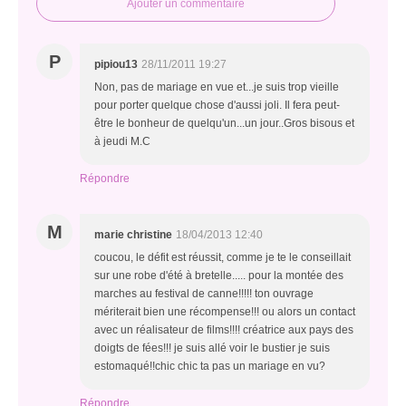
Ajouter un commentaire
P
pipiou13
28/11/2011 19:27
Non, pas de mariage en vue et...je suis trop vieille
pour porter quelque chose d'aussi joli. Il fera peut-
être le bonheur de quelqu'un...un jour..Gros bisous et
à jeudi M.C
Répondre
M
marie christine
18/04/2013 12:40
coucou, le défit est réussit, comme je te le conseillait
sur une robe d'été à bretelle..... pour la montée des
marches au festival de canne!!!!! ton ouvrage
mériterait bien une récompense!!! ou alors un contact
avec un réalisateur de films!!!! créatrice aux pays des
doigts de fées!!! je suis allé voir le bustier je suis
estomaqué!!chic chic ta pas un mariage en vu?
Répondre