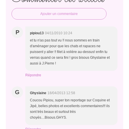
Ajouter un commentaire
P
pipiou13
04/11/2010 10:24
et tu n'as pas tout vu !! nous sommes en train
d'aménager pour que les chats et rapaces ne
puissent y aller !! filet à volière au-dessus! enfin tu
verras quand ce sera fini ! gros bisous Ghyslaine et
aussi à J.Pierre !
Répondre
G
Ghyslaine
18/04/2013 12:58
Coucou Pipiou, super ton reportage sur Coquine et
Jipé, belles photos et excellents commentaires!!! ils
sont très beaux et surtout très
choyés....Bisous.GHYS.