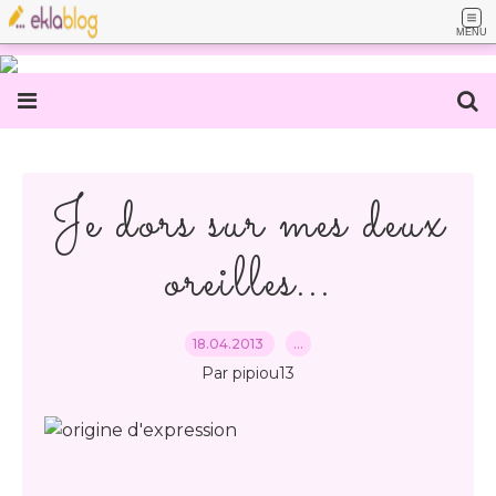
MENU
Je dors sur mes deux
oreilles...
18.04.2013
…
Par pipiou13