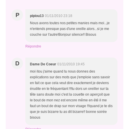
P
pipiou13
01/11/2010 23:18
Nous avons toutes nos petites manies mais moi...je
n'entends presque pas d'une oreille alors...si je me
couche sur l'autre!Bonjour silence!! Bisous
Répondre
D
Dame De Coeur
01/11/2010 19:45
moi itou j'aime quand tu nous donnes des
explications sur des mots que j'emploie sans savoir
en fait ce que cela veut dire exactement je deviens
érudite en te fréquentant !!!tu dors un oreiller sur ta
tête sans doute moi c'est la couette on aperçoit que
le bout de mon nez est encore même en été il me
faut un bout de drap sur mon visage !!!quand je te dis
que je suis bizarre tu as dit bizarre!! bonne soirée
bisous