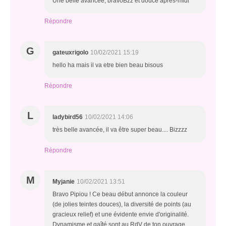
Une belle avancée, bravoBzz et douce après-midi
Répondre
G
gateuxrigolo
10/02/2021 15:19
hello ha mais il va etre bien beau bisous
Répondre
L
ladybird56
10/02/2021 14:06
très belle avancée, il va être super beau.... Bizzzz
Répondre
M
Myjanie
10/02/2021 13:51
Bravo Pipiou ! Ce beau début annonce la couleur
(de jolies teintes douces), la diversité de points (au
gracieux relief) et une évidente envie d'originalité.
Dynamisme et gaîté sont au RdV de ton ouvrage.