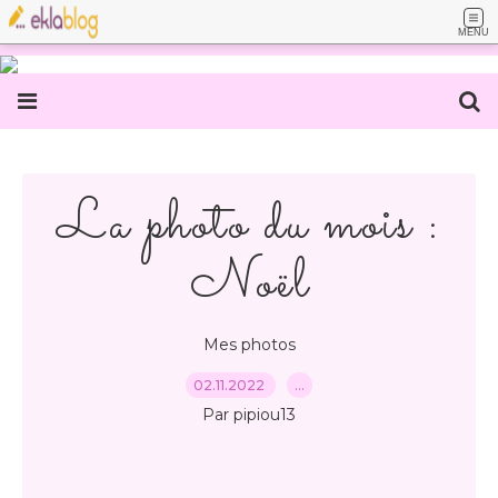
MENU
La photo du mois :
Noël
Mes photos
02.11.2022
…
Par pipiou13