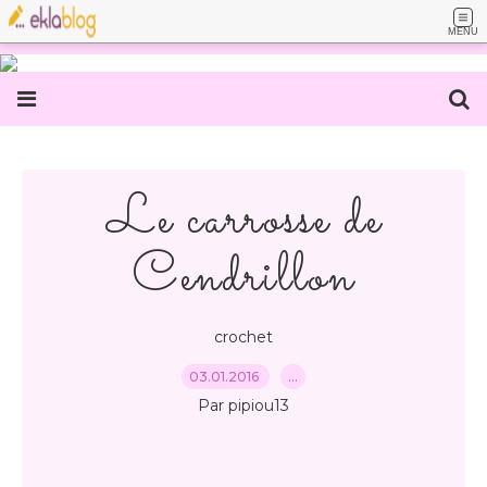
MENU
Le carrosse de
Cendrillon
crochet
03.01.2016
…
Par pipiou13