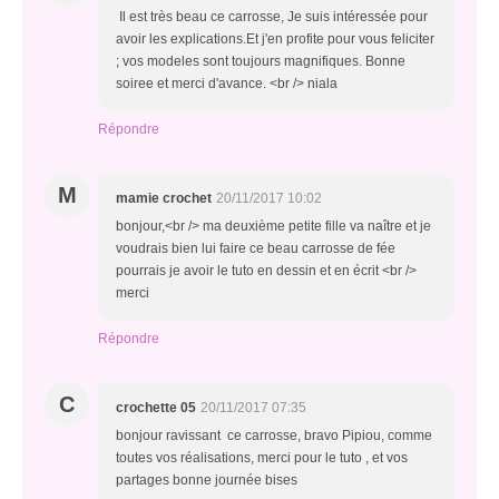
Il est très beau ce carrosse, Je suis intéressée pour
avoir les explications.Et j'en profite pour vous feliciter
; vos modeles sont toujours magnifiques. Bonne
soiree et merci d'avance. <br /> niala
Répondre
M
mamie crochet
20/11/2017 10:02
bonjour,<br /> ma deuxième petite fille va naître et je
voudrais bien lui faire ce beau carrosse de fée
pourrais je avoir le tuto en dessin et en écrit <br />
merci
Répondre
C
crochette 05
20/11/2017 07:35
bonjour ravissant ce carrosse, bravo Pipiou, comme
toutes vos réalisations, merci pour le tuto , et vos
partages bonne journée bises