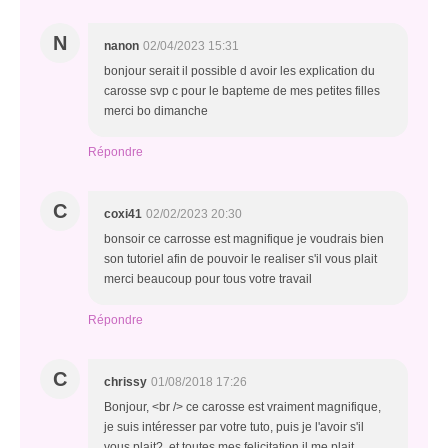
N
nanon
02/04/2023 15:31
bonjour serait il possible d avoir les explication du
carosse svp c pour le bapteme de mes petites filles
merci bo dimanche
Répondre
C
coxi41
02/02/2023 20:30
bonsoir ce carrosse est magnifique je voudrais bien
son tutoriel afin de pouvoir le realiser s'il vous plait
merci beaucoup pour tous votre travail
Répondre
C
chrissy
01/08/2018 17:26
Bonjour, <br /> ce carosse est vraiment magnifique,
je suis intéresser par votre tuto, puis je l'avoir s'il
vous plait?. et toutes mes felicitation il me plait