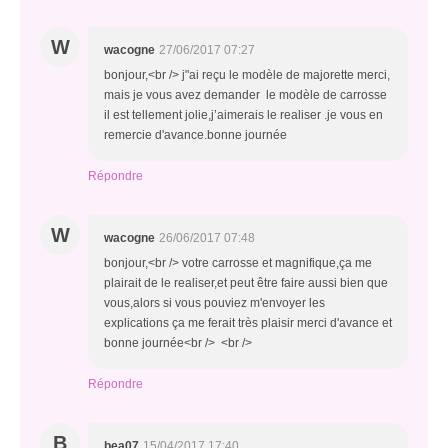
W
wacogne
27/06/2017 07:27
bonjour,<br /> j"ai reçu le modèle de majorette merci,
mais je vous avez demander le modèle de carrosse
il est tellement jolie,j’aimerais le realiser .je vous en
remercie d'avance.bonne journée
Répondre
W
wacogne
26/06/2017 07:48
bonjour,<br /> votre carrosse et magnifique,ça me
plairait de le realiser,et peut être faire aussi bien que
vous,alors si vous pouviez m'envoyer les
explications ça me ferait très plaisir merci d'avance et
bonne journée<br /> <br />
Répondre
B
bea07
15/04/2017 17:40