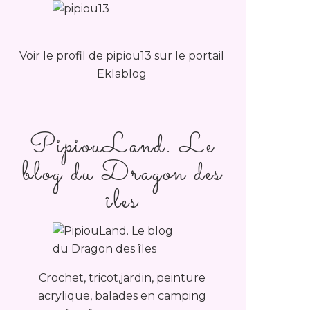
Voir le profil de
pipiou13
sur le portail
Eklablog
PipiouLand. Le
blog du Dragon des
îles
Crochet, tricot,jardin, peinture
acrylique, balades en camping