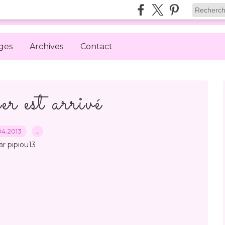
ges
Archives
Contact
er est arrivé
04.2013
…
ar pipiou13