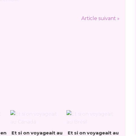
Article suivant »
 en
Et si on voyageait au
Et si on voyageait au