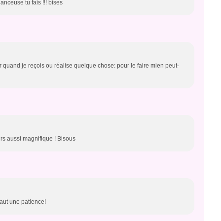
anceuse tu fais !!! bises
rer quand je reçois ou réalise quelque chose: pour le faire mien peut-
rs aussi magnifique ! Bisous
 faut une patience!