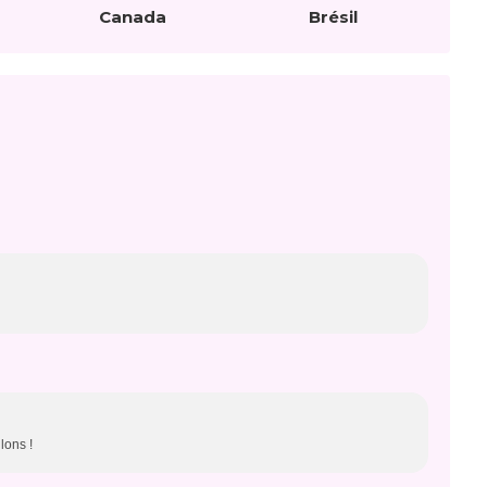
Canada
Brésil
lons !