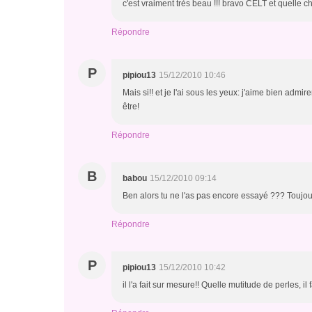
c'est vraiment très beau !!! bravo CELT et quelle ch
Répondre
P
pipiou13
15/12/2010 10:46
Mais si!! et je l'ai sous les yeux: j'aime bien admi
être!
Répondre
B
babou
15/12/2010 09:14
Ben alors tu ne l'as pas encore essayé ??? Toujou
Répondre
P
pipiou13
15/12/2010 10:42
il l'a fait sur mesure!! Quelle mutitude de perles, il