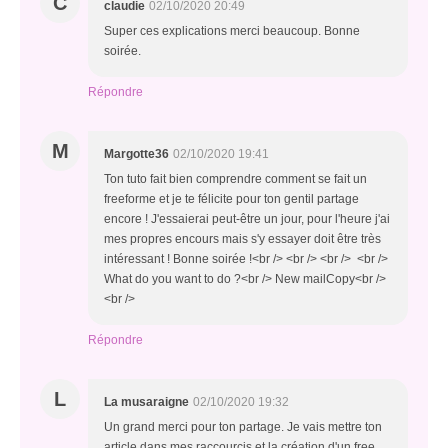
C
claudie
02/10/2020 20:49
Super ces explications merci beaucoup. Bonne
soirée.
Répondre
M
Margotte36
02/10/2020 19:41
Ton tuto fait bien comprendre comment se fait un
freeforme et je te félicite pour ton gentil partage
encore ! J'essaierai peut-être un jour, pour l'heure j'ai
mes propres encours mais s'y essayer doit être très
intéressant ! Bonne soirée !<br /> <br /> <br /> <br />
What do you want to do ?<br /> New mailCopy<br />
<br />
Répondre
L
La musaraigne
02/10/2020 19:32
Un grand merci pour ton partage. Je vais mettre ton
article dans mes raccourcis et la création d'un free