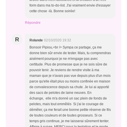
form dans ma to-do-list. J'ai vraiment envie d'essayer
cette chose -là. Bonne soirée!
Répondre
R
Rolande
02/10/2020 19:32
Bonsoir Pipiou,<br /> Sympa ce partage, ça me
donne bien sûr envie de tester. Mais, tu comprendras
aisément pourquoi je ne m'engage pas avec
certitude. Plus de promesse que je ne sois sûre de
pouvoir tenir. Je reviens de rendre visite à ma
maman que je n'avais pas vue depuis plus d'un mois
parce qu'elle était plus ou moins confinée en maison
de convalescence depuis sa chute. Je lui ai apporté
des sacs de pelotes de laine neuves. En
échange, elle m'a donné un sac plein de fonds de
pelotes, mais tout emmêlés Si j'ai le courage de
démêler, ça me ferait une bonne petite réserve de fils
de toutes couleurs et de toutes grosseurs. Si ce
temps gris continue, je me laisserai sûrement tenter.
Affaire à suivre. MERCI pour la tentation et le mode