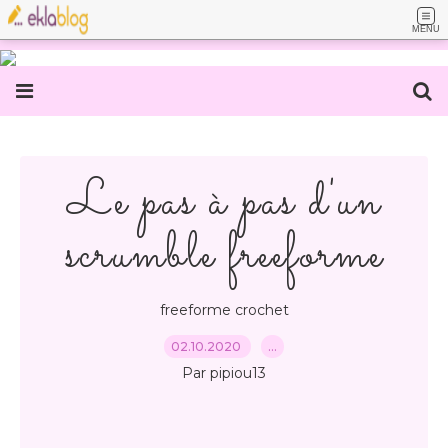
MENU
Le pas à pas d'un
scrumble freeforme
freeforme crochet
02.10.2020
…
Par pipiou13