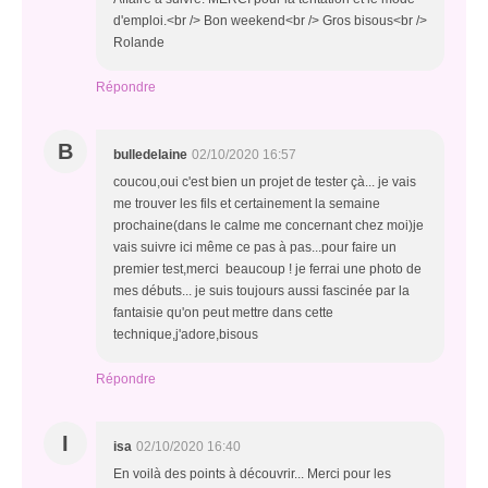
d'emploi.<br /> Bon weekend<br /> Gros bisous<br />
Rolande
Répondre
B
bulledelaine
02/10/2020 16:57
coucou,oui c'est bien un projet de tester çà... je vais
me trouver les fils et certainement la semaine
prochaine(dans le calme me concernant chez moi)je
vais suivre ici même ce pas à pas...pour faire un
premier test,merci beaucoup ! je ferrai une photo de
mes débuts... je suis toujours aussi fascinée par la
fantaisie qu'on peut mettre dans cette
technique,j'adore,bisous
Répondre
I
isa
02/10/2020 16:40
En voilà des points à découvrir... Merci pour les