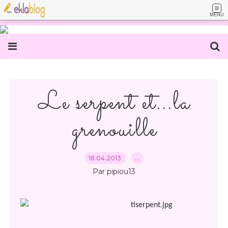
MENU
Le serpent et...la
grenouille
18.04.2013
…
Par pipiou13