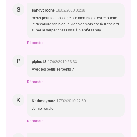
S
sandycroche
18/02/2010 02:38
merci pour ton passage sur mon blog c'est chouette
je découvre ton blog je viens demain car là il est tard
super le serpent psssssss à bientôt sandy
Répondre
P
pipiou13
17/02/2010 23:33
Avec les petits serpents ?
Répondre
K
Kathmeymac
17/02/2010 22:59
Je me régale !
Répondre