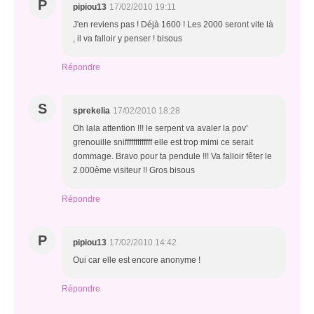
P
pipiou13
17/02/2010 19:11
J'en reviens pas ! Déjà 1600 ! Les 2000 seront vite là
, il va falloir y penser ! bisous
Répondre
S
sprekelia
17/02/2010 18:28
Oh lala attention !!! le serpent va avaler la pov'
grenouille snifffffffffffff elle est trop mimi ce serait
dommage. Bravo pour ta pendule !!! Va falloir fêter le
2.000ème visiteur !! Gros bisous
Répondre
P
pipiou13
17/02/2010 14:42
Oui car elle est encore anonyme !
Répondre