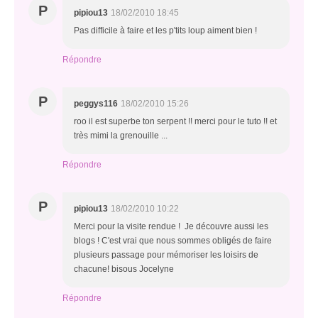
P
pipiou13
18/02/2010 18:45
Pas difficile à faire et les p'tits loup aiment bien !
Répondre
P
peggys116
18/02/2010 15:26
roo il est superbe ton serpent !! merci pour le tuto !! et
très mimi la grenouille ...
Répondre
P
pipiou13
18/02/2010 10:22
Merci pour la visite rendue ! Je découvre aussi les
blogs ! C'est vrai que nous sommes obligés de faire
plusieurs passage pour mémoriser les loisirs de
chacune! bisous Jocelyne
Répondre