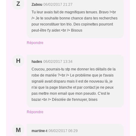
Z
Zabou
06/02/2017 21:27
Tu leur avais fait de magnifiques tenues. Bravo !<br
/> Je te souhaite bonne chance dans tes recherches
pour reconstituer ton trio. Des copinettes pourront
peut-être t'y aider.<br /> Bisous
Répondre
H
hades
06/02/2017 13:34
Coucou, pourrais-tu stp me donner les détails de la
robe de mariée ?<br /> Le problème que je t'avais
signalé avait disparu mais il est de nouveau là, je
n'ai que la page blanche et par contact je ne peux
pas mettre mon email que mon pseudo. C'est le
bazar.<br /> Désolée de t'ennuyer, bises
Répondre
M
martine-t
06/02/2017 06:29