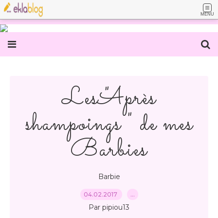
MENU
Les "Après
shampoings " de mes
Barbies
Barbie
04.02.2017
…
Par pipiou13