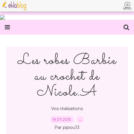
MENU
Les robes Barbie
au crochet de
Nicole.A
Vos réalisations
19.07.2015
…
Par pipiou13