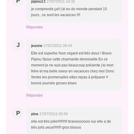
P
pipiou13
27/07/2011 14:32
je comprends ça!! j'ai eu du monde pendant 15
jours...ce sont les vacances !!!!
Répondre
J
jeanne
27/07/2011 06:44
Elle est superbe !!son regard est trés doux ! Bravo
Pipiou !!pour cette charmante demoiselle En ce
moment je ne suis pas beaucoup présente j'ai mon
frére et ma belle soeur en vacances chez moi Donc
!!entre les promenades etles repas à préparer !!
bonne journée groses bises
Répondre
P
pina
27/07/2011 05:56
elle est très jolie!!!!!!!!!!! bravooooooo oui elle a de
très jolis yeux!!!!!!!!! gros bisous