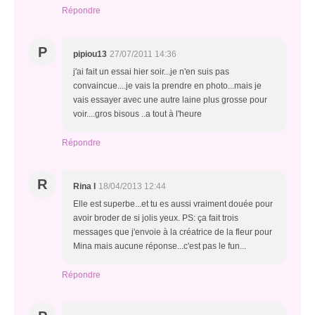
Répondre
P
pipiou13
27/07/2011 14:36
j'ai fait un essai hier soir...je n'en suis pas
convaincue....je vais la prendre en photo...mais je
vais essayer avec une autre laine plus grosse pour
voir....gros bisous ..a tout à l'heure
Répondre
R
Rina l
18/04/2013 12:44
Elle est superbe...et tu es aussi vraiment douée pour
avoir broder de si jolis yeux. PS: ça fait trois
messages que j'envoie à la créatrice de la fleur pour
Mina mais aucune réponse...c'est pas le fun...
Répondre