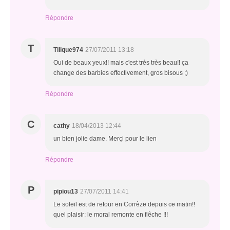
Répondre
T
Tilique974
27/07/2011 13:18
Oui de beaux yeux!! mais c'est très très beau!! ça
change des barbies effectivement, gros bisous ;)
Répondre
C
cathy
18/04/2013 12:44
un bien jolie dame. Merçi pour le lien
Répondre
P
pipiou13
27/07/2011 14:41
Le soleil est de retour en Corrèze depuis ce matin!!
quel plaisir: le moral remonte en flêche !!!