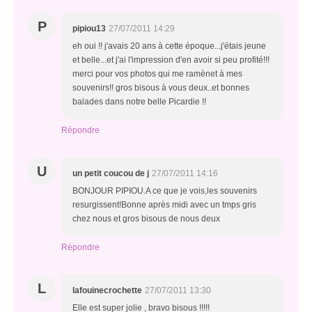
P
pipiou13
27/07/2011 14:29
eh oui !! j'avais 20 ans à cette époque...j'étais jeune
et belle...et j'ai l'impression d'en avoir si peu profité!!!
merci pour vos photos qui me ramènet à mes
souvenirs!! gros bisous à vous deux..et bonnes
balades dans notre belle Picardie !!
Répondre
U
un petit coucou de j
27/07/2011 14:16
BONJOUR PIPIOU.A ce que je vois,les souvenirs
resurgissent!Bonne après midi avec un tmps gris
chez nous et gros bisous de nous deux
Répondre
L
lafouinecrochette
27/07/2011 13:30
Elle est super jolie , bravo bisous !!!!!