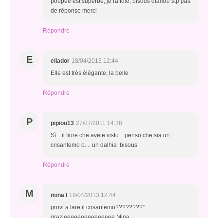
poupée est superbe, je raffole, bisous dianou stp pas
de réponse merci
Répondre
E
eliador
18/04/2013 12:44
Elle est très élégante, la belle
Répondre
P
pipiou13
27/07/2011 14:38
Sì... il fiore che avete visto... penso che sia un
crisantemo o.... un dalhia bisous
Répondre
M
mina l
18/04/2013 12:44
provi a fare il crisantemo????????''
grazieeeeeeeeeeeeeee Mina