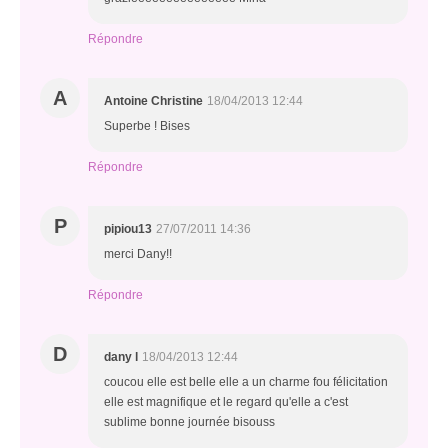
Répondre
A
Antoine Christine
18/04/2013 12:44
Superbe ! Bises
Répondre
P
pipiou13
27/07/2011 14:36
merci Dany!!
Répondre
D
dany l
18/04/2013 12:44
coucou elle est belle elle a un charme fou félicitation
elle est magnifique et le regard qu'elle a c'est
sublime bonne journée bisouss