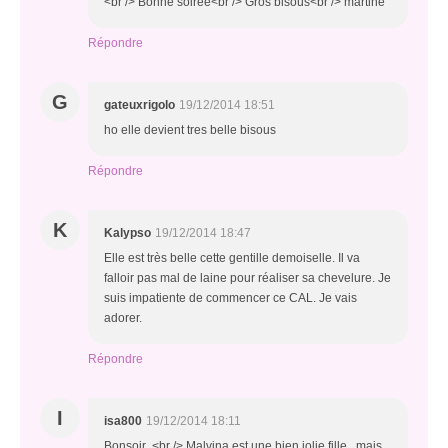
<br /> Bonne soirée<br /> Gros bisous<br /> martine
Répondre
G
gateuxrigolo
19/12/2014 18:51
ho elle devient tres belle bisous
Répondre
K
Kalypso
19/12/2014 18:47
Elle est très belle cette gentille demoiselle. Il va
falloir pas mal de laine pour réaliser sa chevelure. Je
suis impatiente de commencer ce CAL. Je vais
adorer.
Répondre
I
isa800
19/12/2014 18:11
Bonsoir ,<br /> Malvina est une bien jolie fille , mais