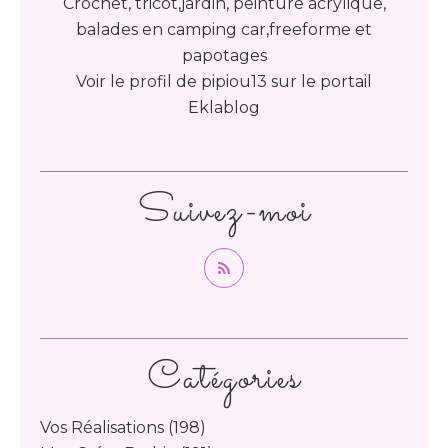
Crochet, tricot,jardin, peinture acrylique,
balades en camping car,freeforme et
papotages
Voir le profil de
pipiou13
sur le portail
Eklablog
Suivez-moi
Catégories
Vos Réalisations
(198)