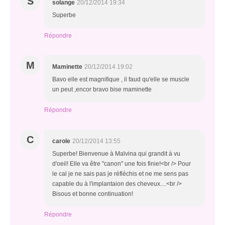
S
solange
20/12/2014 19:34
Superbe
Répondre
M
Maminette
20/12/2014 19:02
Bavo elle est magnifique , il faud qu'elle se muscle
un peut ,encor bravo bise maminette
Répondre
C
carole
20/12/2014 13:55
Superbe! Bienvenue à Malvina qui grandit à vu
d'oeil! Elle va être "canon" une fois finie!<br /> Pour
le cal je ne sais pas je réfléchis et ne me sens pas
capable du à l'implantaion des cheveux....<br />
Bisous et bonne continuation!
Répondre