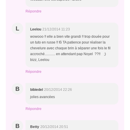
Répondre
L
Leelou
21/12/2014 11:23
wowooo !! elle a bien vite grandi !! trop douée pour
un tuto en russe !! fô TA patience pour réaliser la
chevelure avec chaque brin à séparer une fois le fil
accroché............ en attendant pap Noyel ??!! ;)
bizz, Leelou
Répondre
B
bibiedel
20/12/2014 22:26
jolies avancées
Répondre
B
Betty
20/12/2014 20:51