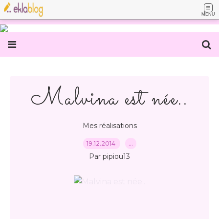
MENU
Malvina est née..
Mes réalisations
19.12.2014
…
Par pipiou13