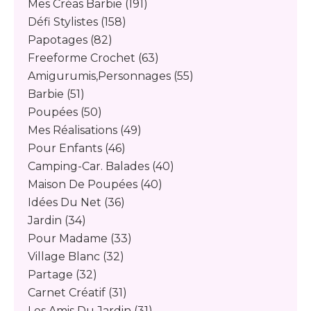
Mes Créas Barbie
(191)
Défi Stylistes
(158)
Papotages
(82)
Freeforme Crochet
(63)
Amigurumis,personnages
(55)
Barbie
(51)
Poupées
(50)
Mes Réalisations
(49)
Pour Enfants
(46)
Camping-Car. Balades
(40)
Maison De Poupées
(40)
Idées Du Net
(36)
Jardin
(34)
Pour Madame
(33)
Village Blanc
(32)
Partage
(32)
Carnet Créatif
(31)
Les Amis Du Jardin
(31)