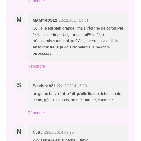
Répondre
M
MAMYROSE2
22/12/2014 16:31
Oui, elle est bien grande , mais très fine de corps!!<br
/> Pas mal<br /> Un genre à part!!<br /> je
m'inscrirais surement au CAL, je verrais ce qu'il faut
en fourniture, si je dois racheter la laine<br />
bisousssss
Répondre
S
Sandrineh21
22/12/2014 15:23
un grand bravo ! et le fait qu'elle tienne debout toute
seule, génial ! bisous, bonne journée, sandrine
Répondre
N
Netty
22/12/2014 08:35
Wouaah elle est superbe ! Bravo