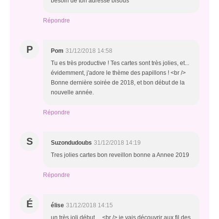
besoin de ton adresse bisous
Répondre
P
Pom
31/12/2018 14:58
Tu es très productive ! Tes cartes sont très jolies, et...
évidemment, j'adore le thème des papillons ! <br />
Bonne dernière soirée de 2018, et bon début de la
nouvelle année.
Répondre
S
Suzondudoubs
31/12/2018 14:19
Tres jolies cartes bon reveillon bonne a Annee 2019
Répondre
É
élise
31/12/2018 14:15
un très joli début ....<br /> je vais découvrir aux fil des