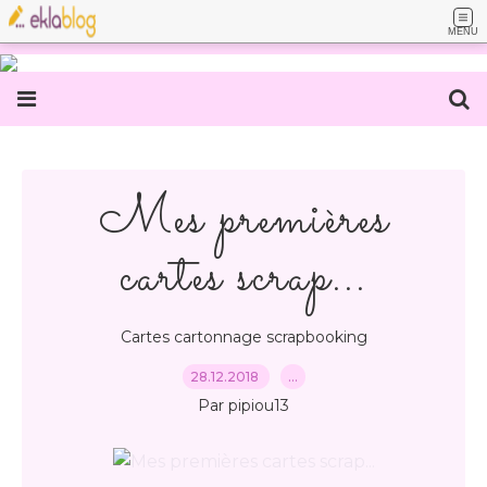
MENU
Mes premières
cartes scrap...
Cartes cartonnage scrapbooking
28.12.2018
…
Par pipiou13