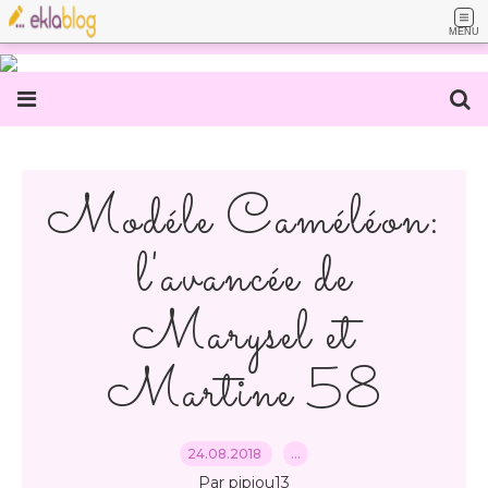
MENU
Modéle Caméléon:
l'avancée de
Marysel et
Martine 58
24.08.2018
…
Par pipiou13