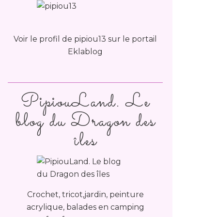
Voir le profil de
pipiou13
sur le portail
Eklablog
PipiouLand. Le
blog du Dragon des
îles
Crochet, tricot,jardin, peinture
acrylique, balades en camping