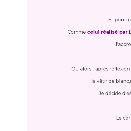
Et pourqu
Comme
celui réalisé par 
l'accr
Ou alors .. après réflexion .
la vêtir de blanc,
Je décide d'e
Le corp