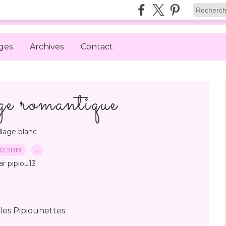
ges
Archives
Contact
 romantique
llage blanc
12.2019
…
ar pipiou13
les Pipiounettes