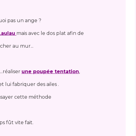
oi pas un ange ?
Laulau
mais avec le dos plat afin de
ocher au mur...
..réaliser
une poupée tentation
,
et lui fabriquer des ailes .
ssayer cette méthode
s fût vite fait.