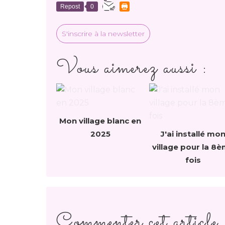
Repost
0
S'inscrire à la newsletter
Vous aimerez aussi :
Mon village blanc en
2025
J'ai installé mo
village pour la 8
fois
Commenter cet article