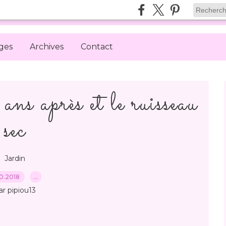
ges
Archives
Contact
après et le ruisseau
sec
Jardin
.10.2018
…
ar pipiou13