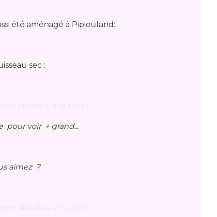
ussi été aménagé à Pipiouland:
uisseau sec :
e pour voir + grand...
us aimez ?