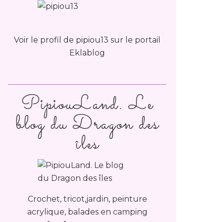
Voir le profil de
pipiou13
sur le portail
Eklablog
PipiouLand. Le
blog du Dragon des
îles
Crochet, tricot,jardin, peinture
acrylique, balades en camping