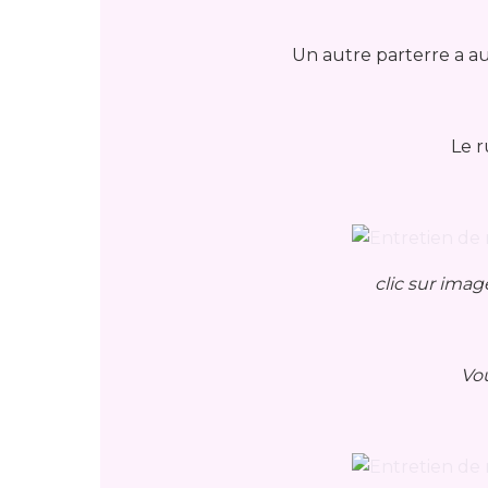
Un autre parterre a a
Le r
clic sur imag
Vo