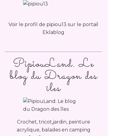
Voir le profil de
pipiou13
sur le portail
Eklablog
PipiouLand. Le
blog du Dragon des
îles
Crochet, tricot,jardin, peinture
acrylique, balades en camping