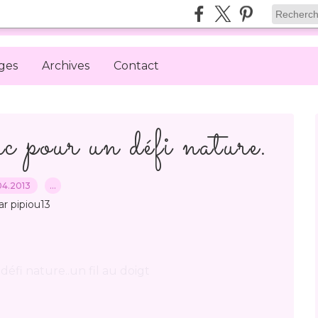
ges
Archives
Contact
our un défi nature.
04.2013
…
ar pipiou13