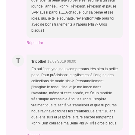
que Noël, si belle fête soit-elle se résume à un seul
jour de l'année....<br /> Réflexion, réflexion et pause
SVP aussi parfois..... A chaque jour sa peine et ses
joies, qui, je te le souhaite, reviendront vite pour toi
avec de bons traitements à l'appui !<br /> Gros
bisous !
Répondre
T
Tricotbel
18/09/2019 08:00
Eh oui Jocelyne, nous comprenons très bien ta petite
pose. Pour précisison: le styliste est à l’origine des
collections de mode.<br /> Personnellement,
j'imagine le rendu final et je me lance dans
l'avanture, même si cette année, ce fût un modèle
très simple accéssible à toutes.<br /> J'espère
vraiment que ta santé va s'amélioer et que tu pouras
nous ravir avec toutes tes créations.Cela fait 10 ans
que je te suis et j'espère le faire encore longtemps.
<br /> Bon courage ma Belle <br /> Très gros bisous.