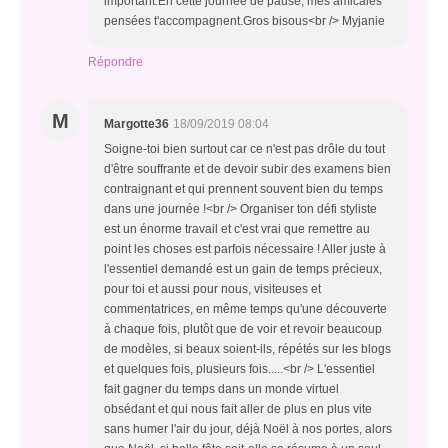
important.En cette journée de pause, mes amicales
pensées t'accompagnent.Gros bisous<br /> Myjanie
Répondre
M
Margotte36
18/09/2019 08:04
Soigne-toi bien surtout car ce n'est pas drôle du tout
d'être souffrante et de devoir subir des examens bien
contraignant et qui prennent souvent bien du temps
dans une journée !<br /> Organiser ton défi styliste
est un énorme travail et c'est vrai que remettre au
point les choses est parfois nécessaire ! Aller juste à
l'essentiel demandé est un gain de temps précieux,
pour toi et aussi pour nous, visiteuses et
commentatrices, en même temps qu'une découverte
à chaque fois, plutôt que de voir et revoir beaucoup
de modèles, si beaux soient-ils, répétés sur les blogs
et quelques fois, plusieurs fois.....<br /> L'essentiel
fait gagner du temps dans un monde virtuel
obsédant et qui nous fait aller de plus en plus vite
sans humer l'air du jour, déjà Noël à nos portes, alors