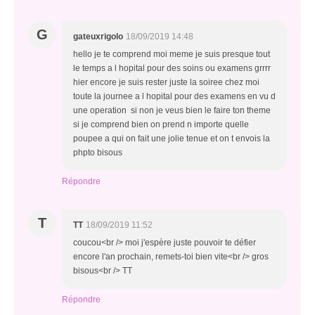
G
gateuxrigolo
18/09/2019 14:48
hello je te comprend moi meme je suis presque tout
le temps a l hopital pour des soins ou examens grrrr
hier encore je suis rester juste la soiree chez moi
toute la journee a l hopital pour des examens en vu d
une operation si non je veus bien le faire ton theme
si je comprend bien on prend n importe quelle
poupee a qui on fait une jolie tenue et on t envois la
phpto bisous
Répondre
T
TT
18/09/2019 11:52
coucou<br /> moi j'espère juste pouvoir te défier
encore l'an prochain, remets-toi bien vite<br /> gros
bisous<br /> TT
Répondre