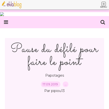
MENU
Pause du défilé pour
faire le point
Papotages
17.09.2019
…
Par pipiou13