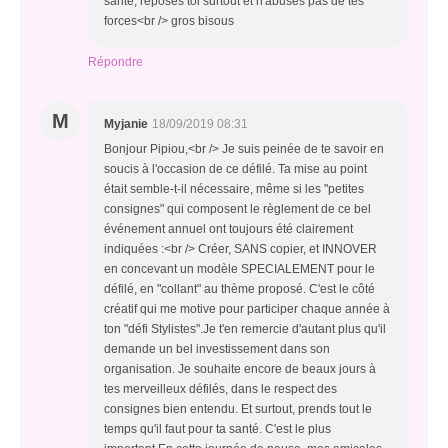
santé, reposes toi surtout et n'abuses pas de tes
forces<br /> gros bisous
Répondre
M
Myjanie
18/09/2019 08:31
Bonjour Pipiou,<br /> Je suis peinée de te savoir en
soucis à l'occasion de ce défilé. Ta mise au point
était semble-t-il nécessaire, même si les "petites
consignes" qui composent le règlement de ce bel
événement annuel ont toujours été clairement
indiquées :<br /> Créer, SANS copier, et INNOVER
en concevant un modèle SPECIALEMENT pour le
défilé, en "collant" au thème proposé. C'est le côté
créatif qui me motive pour participer chaque année à
ton "défi Stylistes".Je t'en remercie d'autant plus qu'il
demande un bel investissement dans son
organisation. Je souhaite encore de beaux jours à
tes merveilleux défilés, dans le respect des
consignes bien entendu. Et surtout, prends tout le
temps qu'il faut pour ta santé. C'est le plus