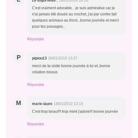
Le Bigorneau :
18/01/2010 16:26
C'est vraiment adorable... je suis admirative car je
n'ai jamais été douée au crochet, j'ai par contre fait
quelques animaux au tricot...bonne journée et merci
pour tes passages...
Répondre
P
pipiou13
18/01/2010 13:37
merci de ta visite bonne journée à toi et..bonne
création bisous
Répondre
M
marie-laure
18/01/2010 13:15
C'est trop beau!!!! trop mimi j'adore!!! bonne journée
Répondre