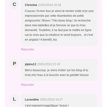
C
Christine
22/01/2010 20:28
Coucou ! A mon tour je viens te rendre visite et je suis
impressionnée par cette ribambelles de petits
amigurumis ! Bravo ! Très beau blog ! Je recherche
dans mes tablettes et je t'envoie ce que tu m'as
demandé. Toutefois, il ne faut pas le mettre en ligne
car je crois que la créatrice le vend toujours... et c'est
en anglais ! A bientôt, biz.
Répondre
P
pipiou13
20/01/2010 21:43
Merci beaucoup. je viens d'aller sur ton blog et tu
m'as mis l'eau à la bouche avec ta galette! bisous
Répondre
L
Lavandine
20/01/2010 19:27
c'est vraiment magnifique ! bravo !