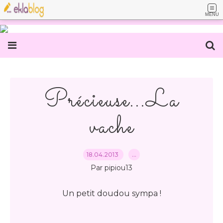
MENU
Précieuse...La
vache
18.04.2013
…
Par pipiou13
Un petit doudou sympa !