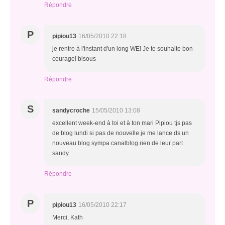
Répondre
P
pipiou13
16/05/2010 22:18
je rentre à l'instant d'un long WE! Je te souhaite bon
courage! bisous
Répondre
S
sandycroche
15/05/2010 13:08
excellent week-end à toi et à ton mari Pipiou tjs pas
de blog lundi si pas de nouvelle je me lance ds un
nouveau blog sympa canalblog rien de leur part
sandy
Répondre
P
pipiou13
16/05/2010 22:17
Merci, Kath