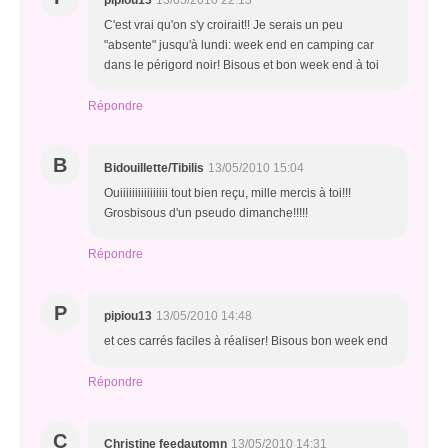
pipiou13
13/05/2010 22:13
C'est vrai qu'on s'y croirait!! Je serais un peu
"absente" jusqu'à lundi: week end en camping car
dans le périgord noir! Bisous et bon week end à toi
Répondre
B
Bidouillette/Tibilis
13/05/2010 15:04
Ouiiiiiiiiiiiiiiii tout bien reçu, mille mercis à toi!!!
Grosbisous d'un pseudo dimanche!!!!!
Répondre
P
pipiou13
13/05/2010 14:48
et ces carrés faciles à réaliser! Bisous bon week end
Répondre
C
Christine feedautomn
13/05/2010 14:31