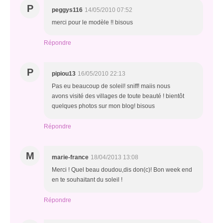
P
peggys116
14/05/2010 07:52
merci pour le modèle !! bisous
Répondre
P
pipiou13
16/05/2010 22:13
Pas eu beaucoup de soleil! sniff! maiis nous
avons visité des villages de toute beauté ! bientôt
quelques photos sur mon blog! bisous
Répondre
M
marie-france
18/04/2013 13:08
Merci ! Quel beau doudou,dis don(c)! Bon week end
en te souhaitant du soleil !
Répondre