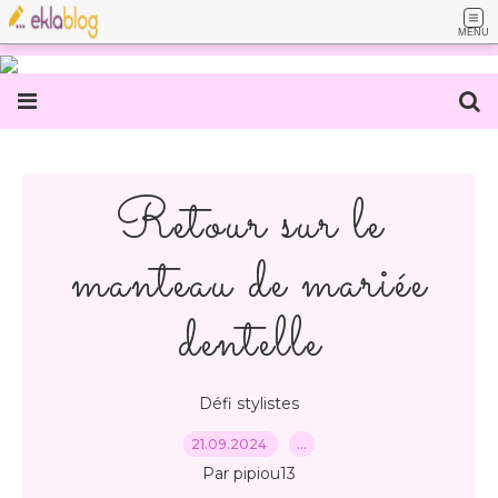
MENU
Retour sur le
manteau de mariée
dentelle
Défi stylistes
21.09.2024
…
Par pipiou13