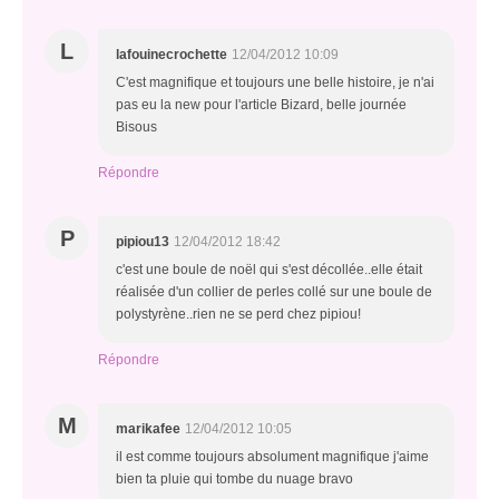
L
lafouinecrochette
12/04/2012 10:09
C'est magnifique et toujours une belle histoire, je n'ai
pas eu la new pour l'article Bizard, belle journée
Bisous
Répondre
P
pipiou13
12/04/2012 18:42
c'est une boule de noël qui s'est décollée..elle était
réalisée d'un collier de perles collé sur une boule de
polystyrène..rien ne se perd chez pipiou!
Répondre
M
marikafee
12/04/2012 10:05
il est comme toujours absolument magnifique j'aime
bien ta pluie qui tombe du nuage bravo