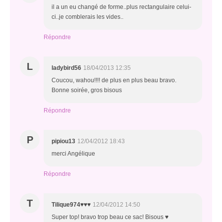
il a un eu changé de forme..plus rectangulaire celui-
ci..je comblerais les vides..
Répondre
L
ladybird56
18/04/2013 12:35
Coucou, wahou!!!! de plus en plus beau bravo.
Bonne soirée, gros bisous
Répondre
P
pipiou13
12/04/2012 18:43
merci Angélique
Répondre
T
Tilique974♥♥♥
12/04/2012 14:50
Super top! bravo trop beau ce sac! Bisous ♥