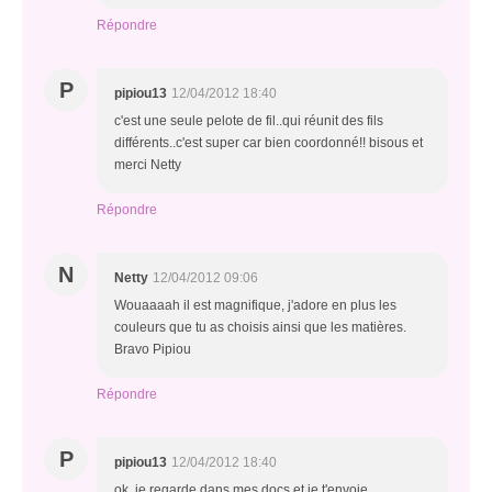
Répondre
P
pipiou13
12/04/2012 18:40
c'est une seule pelote de fil..qui réunit des fils
différents..c'est super car bien coordonné!! bisous et
merci Netty
Répondre
N
Netty
12/04/2012 09:06
Wouaaaah il est magnifique, j'adore en plus les
couleurs que tu as choisis ainsi que les matières.
Bravo Pipiou
Répondre
P
pipiou13
12/04/2012 18:40
ok..je regarde dans mes docs et je t'envoie