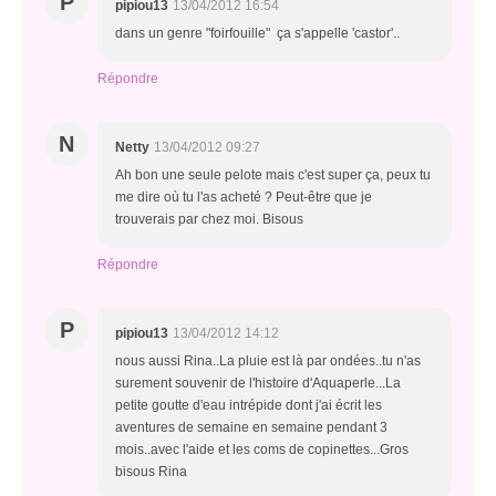
P
pipiou13
13/04/2012 16:54
dans un genre "foirfouille" ça s'appelle 'castor'..
Répondre
N
Netty
13/04/2012 09:27
Ah bon une seule pelote mais c'est super ça, peux tu
me dire où tu l'as acheté ? Peut-être que je
trouverais par chez moi. Bisous
Répondre
P
pipiou13
13/04/2012 14:12
nous aussi Rina..La pluie est là par ondées..tu n'as
surement souvenir de l'histoire d'Aquaperle...La
petite goutte d'eau intrépide dont j'ai écrit les
aventures de semaine en semaine pendant 3
mois..avec l'aide et les coms de copinettes...Gros
bisous Rina