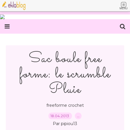
MENU
Sac boule free
forme: le scrumble
Pluie
freeforme crochet
18.04.2013
…
Par pipiou13