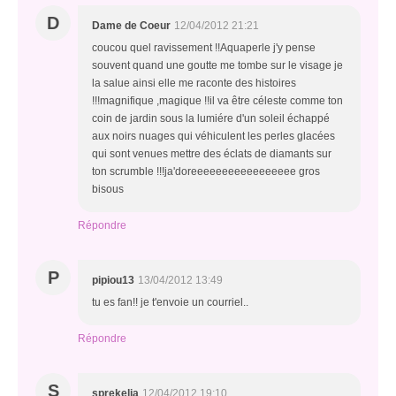
D
Dame de Coeur
12/04/2012 21:21
coucou quel ravissement !!Aquaperle j'y pense
souvent quand une goutte me tombe sur le visage je
la salue ainsi elle me raconte des histoires
!!!magnifique ,magique !!il va être céleste comme ton
coin de jardin sous la lumiére d'un soleil échappé
aux noirs nuages qui véhiculent les perles glacées
qui sont venues mettre des éclats de diamants sur
ton scrumble !!!ja'doreeeeeeeeeeeeeeeee gros
bisous
Répondre
P
pipiou13
13/04/2012 13:49
tu es fan!! je t'envoie un courriel..
Répondre
S
sprekelia
12/04/2012 19:10