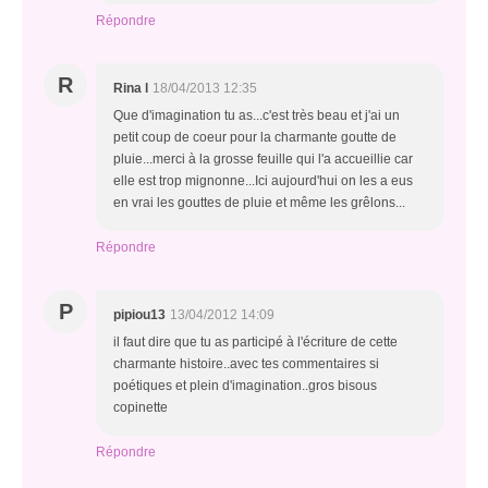
Répondre
R
Rina l
18/04/2013 12:35
Que d'imagination tu as...c'est très beau et j'ai un
petit coup de coeur pour la charmante goutte de
pluie...merci à la grosse feuille qui l'a accueillie car
elle est trop mignonne...Ici aujourd'hui on les a eus
en vrai les gouttes de pluie et même les grêlons...
Répondre
P
pipiou13
13/04/2012 14:09
il faut dire que tu as participé à l'écriture de cette
charmante histoire..avec tes commentaires si
poétiques et plein d'imagination..gros bisous
copinette
Répondre