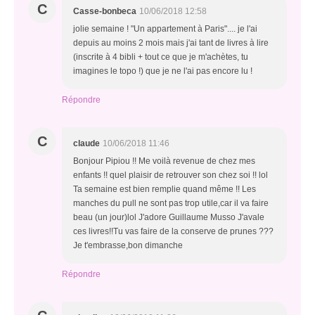
C
Casse-bonbeca
10/06/2018 12:58
jolie semaine ! "Un appartement à Paris".... je l'ai
depuis au moins 2 mois mais j'ai tant de livres à lire
(inscrite à 4 bibli + tout ce que je m'achètes, tu
imagines le topo !) que je ne l'ai pas encore lu !
Répondre
C
claude
10/06/2018 11:46
Bonjour Pipiou !! Me voilà revenue de chez mes
enfants !! quel plaisir de retrouver son chez soi !! lol
Ta semaine est bien remplie quand même !! Les
manches du pull ne sont pas trop utile,car il va faire
beau (un jour)lol J'adore Guillaume Musso J'avale
ces livres!!Tu vas faire de la conserve de prunes ???
Je t'embrasse,bon dimanche
Répondre