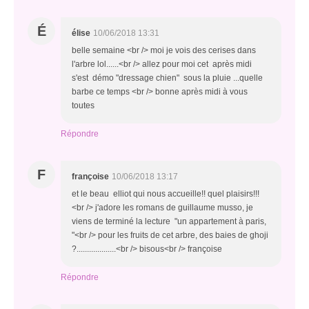
É
élise
10/06/2018 13:31
belle semaine <br /> moi je vois des cerises dans
l'arbre lol......<br /> allez pour moi cet après midi
s'est démo "dressage chien" sous la pluie ...quelle
barbe ce temps <br /> bonne après midi à vous
toutes
Répondre
F
françoise
10/06/2018 13:17
et le beau elliot qui nous accueille!! quel plaisirs!!!
<br /> j'adore les romans de guillaume musso, je
viens de terminé la lecture "un appartement à paris,
"<br /> pour les fruits de cet arbre, des baies de ghoji
?...................<br /> bisous<br /> françoise
Répondre