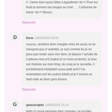
/> J'aime bien aussi Gilles Legardinier.<br /> Pour les
fruits je donnes ma langue au chat ….. Carbonne de
Dane <br /> Bisous
Répondre
D
Dane
10/06/2018 15:40
coucou, semaine bien chargée chez toi aussi, tu ne
manques pas d' activités, je suis comme toi je ne
peux pas rester sans rien faire, et depuis l' arrivée de
Carbone mon p'ti chaton,d' un mois et demie, tu liras
son histoire sur mon blog, du coup je le surveille, il
est tellement intrépide!! aussi petit soit il !! je
reviendrais voir tes autres billets et je t' envois un
mail suite au tiens gros bisous
Répondre
G
gateuxrigolo
10/06/2018 15:24
hello ici aussi semaine bien chargee j ai recolter