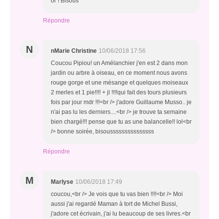
or ! Bisous
Répondre
N
nMarie Christine
10/06/2018 17:56
Coucou Pipiou! un Amélanchier j'en est 2 dans mon
jardin ou arbre à oiseau, en ce moment nous avons
rouge gorge et une mésange et quelques moiseaux
2 merles et 1 pie!!!! + jl !!!!qui fait des tours plusieurs
fois par jour mdr !!!<br /> j'adore Guillaume Musso.. je
n'ai pas lu les derniers....<br /> je trouve ta semaine
bien chargé!!! pense que tu as une balancelle!! lol<br
/> bonne soirée, bisousssssssssssssss
Répondre
M
Marlyse
10/06/2018 17:49
coucou,<br /> Je vois que tu vas bien !!!!<br /> Moi
aussi j'ai regardé Maman à tort de Michel Bussi,
j'adore cet écrivain, j'ai lu beaucoup de ses livres.<br