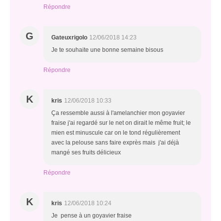
Répondre
G
Gateuxrigolo
12/06/2018 14:23
Je te souhaite une bonne semaine bisous
Répondre
K
kris
12/06/2018 10:33
Ça ressemble aussi à l'amelanchier mon goyavier
fraise j'ai regardé sur le net on dirait le même fruit; le
mien est minuscule car on le tond régulièrement
avec la pelouse sans faire exprès mais j'ai déjà
mangé ses fruits délicieux
Répondre
K
kris
12/06/2018 10:24
Je pense à un goyavier fraise