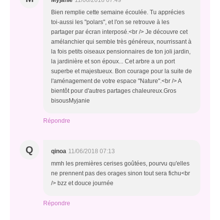
Myjanie
11/06/2018 07:49
Bien remplie cette semaine écoulée. Tu apprécies
toi-aussi les "polars", et l'on se retrouve à les
partager par écran interposé.<br /> Je découvre cet
amélanchier qui semble très généreux, nourrissant à
la fois petits oiseaux pensionnaires de ton joli jardin,
la jardinière et son époux... Cet arbre a un port
superbe et majestueux. Bon courage pour la suite de
l'aménagement de votre espace "Nature".<br /> A
bientôt pour d'autres partages chaleureux.Gros
bisousMyjanie
Répondre
Q
qinoa
11/06/2018 07:13
mmh les premières cerises goûtées, pourvu qu'elles
ne prennent pas des orages sinon tout sera fichu<br
/> bzz et douce journée
Répondre