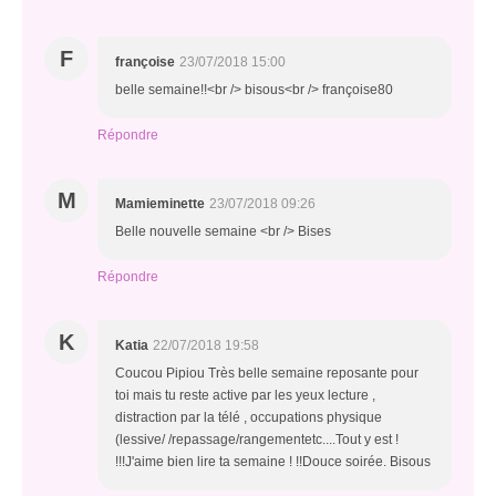
F
françoise
23/07/2018 15:00
belle semaine!!<br /> bisous<br /> françoise80
Répondre
M
Mamieminette
23/07/2018 09:26
Belle nouvelle semaine <br /> Bises
Répondre
K
Katia
22/07/2018 19:58
Coucou Pipiou Très belle semaine reposante pour
toi mais tu reste active par les yeux lecture ,
distraction par la télé , occupations physique
(lessive/ /repassage/rangementetc....Tout y est !
!!!J'aime bien lire ta semaine ! !!Douce soirée. Bisous