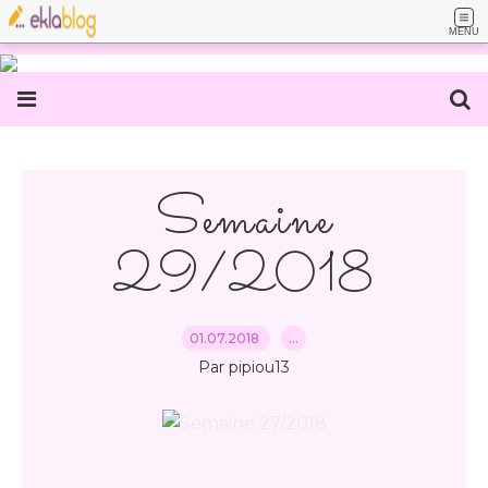
MENU
Semaine
29/2018
01.07.2018
…
Par pipiou13