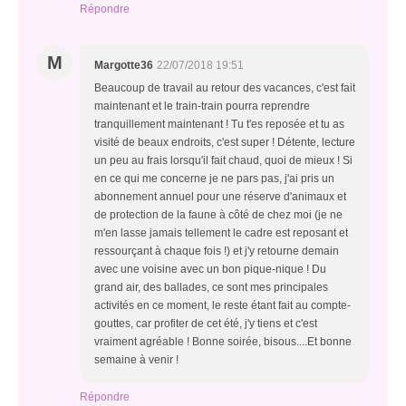
Répondre
M
Margotte36
22/07/2018 19:51
Beaucoup de travail au retour des vacances, c'est fait
maintenant et le train-train pourra reprendre
tranquillement maintenant ! Tu t'es reposée et tu as
visité de beaux endroits, c'est super ! Détente, lecture
un peu au frais lorsqu'il fait chaud, quoi de mieux ! Si
en ce qui me concerne je ne pars pas, j'ai pris un
abonnement annuel pour une réserve d'animaux et
de protection de la faune à côté de chez moi (je ne
m'en lasse jamais tellement le cadre est reposant et
ressourçant à chaque fois !) et j'y retourne demain
avec une voisine avec un bon pique-nique ! Du
grand air, des ballades, ce sont mes principales
activités en ce moment, le reste étant fait au compte-
gouttes, car profiter de cet été, j'y tiens et c'est
vraiment agréable ! Bonne soirée, bisous....Et bonne
semaine à venir !
Répondre