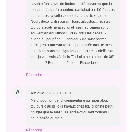
savoir m'en servir, de toutes les découvertes que tu
as partagées: m'a première participation défilé robes
de mariées, ta collection de barbies , le village de
Noël , déco jardin bassin fleurs arbustes..... je suis
toujours scotché avec toi et mes neuronnes sont
souvent en ébullitions!!!!MDR tous les cadeaux
tutoriels+ poupées....... tableaux de saisons free
form...j'en oublie<br /> ta disponibilitée lors de mes
intrusions sans me signaler pour un petit café!!! sur
ce!! je vais vais vérifié la T° si elle a baissée, de 38°
à..............? Bonne nuit Pipiou....Bises<br />
Répondre
A
Amie'lie
25/07/2018 19:18
Merci pour ton gentil commentaire sur mon blog,
toujours d'aussi jolis travaux chez toi, ici on ne peut
bouger que le matin les après-midi sont torrides !
belle soirée au frais.
Répondre