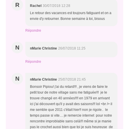
R
Rachel
30/07/2018 12:28
Le retour des vacances est toujours fatiguant et on a
envie d'y retourner. Bonne semaine à toi, bisous
Répondre
N
nMarie Christine
26/07/2018 11:25
Répondre
N
nMarie Christine
25/07/2018 21:45
Bonsoir Pipiou! j'ai du retard!!! , je viens de faire le
petit tour de notre village sans me fatiguée!!! je le
trouve changé en 40 années!!!! en 1979 en arrivant
ici j'ai découvert qu'il y avait des saisons!!! lol <br /> il
me semble que 2011 c'était hier!! non je rigole.. le
temps passe si vite.... je remercie internet pour notre
rencontre improblable sans celà!!! même si je manie
pas le crochet aussi bien que toi je suis heureuse de