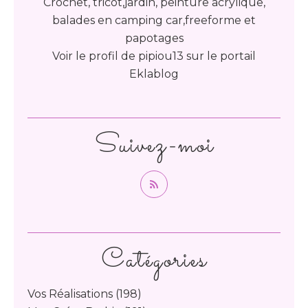
Crochet, tricot,jardin, peinture acrylique,
balades en camping car,freeforme et
papotages
Voir le profil de
pipiou13
sur le portail
Eklablog
Suivez-moi
Catégories
Vos Réalisations
(198)