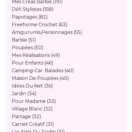
Mes Créas Barbie
(191)
Défi Stylistes
(158)
Papotages
(82)
Freeforme Crochet
(63)
Amigurumis,personnages
(55)
Barbie
(51)
Poupées
(50)
Mes Réalisations
(49)
Pour Enfants
(46)
Camping-Car. Balades
(40)
Maison De Poupées
(40)
Idées Du Net
(36)
Jardin
(34)
Pour Madame
(33)
Village Blanc
(32)
Partage
(32)
Carnet Créatif
(31)
Les Amis Du Jardin
(31)