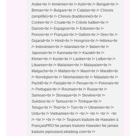
Arabe<br /> Arménien<br /> Azéri<br /> Bengali<br />
Birman<br /> Bulgare<br /> Catalan<br /> Chinois
(simplifié)<br /> Chinois (traditionnel)<br />
Coréen<br /> Croate<br /> Créole haïtien<br />
Danois<br /> Espagnol<br /> Estonien<br />
Finnois<br /> Français<br /> Gallois<br /> Grec<br />
Gujarati<br /> Hindi<br /> Hongrois<br /> Hébreu<br
/> Indonésien<br /> Islandais<br /> Italien<br />
Japonais<br /> Kannada<br /> Kazakh<br />
Khmer<br /> Kurde<br /> Laotien<br /> Letton<br />
Lituanien<br /> Malaisien<br /> Malayalam<br />
Malgache<br /> Maltais<br /> Maori<br /> Marathi<br
/> Norvégien<br /> Néerlandais<br /> Népalais<br />
Pachtô<br /> Panjabi<br /> Persan<br /> Polonais<br
/> Portugais<br /> Roumain<br /> Russe<br />
Samoan<br /> Slovaque<br /> Slovène<br />
Suédois<br /> Tamoul<br /> Tchèque<br />
Telugu<br /> Thaï<br /> Turc<br /> Ukrainien<br />
Urdu<br /> Vietnamien<br /> <br /> <br /> <br /> <br
/> <br /> <br /> <br /> Toujours traduire de Hawaïen à
FrançaisPRO Ne jamais traduire Hawaïen Ne jamais
traduire pipiouland.eklablog.com<br />