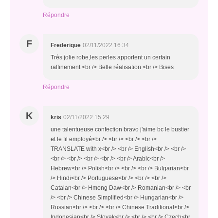
Répondre
F
Frederique
02/11/2022 16:34
Très jolie robe,les perles apportent un certain
raffinement <br /> Belle réalisation <br /> Bises
Répondre
K
kris
02/11/2022 15:29
une talentueuse confection bravo j'aime bc le bustier
et le fil employé<br /> <br /> <br /> <br />
TRANSLATE with x<br /> <br /> English<br /> <br />
<br /> <br /> <br /> <br /> <br /> Arabic<br />
Hebrew<br /> Polish<br /> <br /> <br /> Bulgarian<br
/> Hindi<br /> Portuguese<br /> <br /> <br />
Catalan<br /> Hmong Daw<br /> Romanian<br /> <br
/> <br /> Chinese Simplified<br /> Hungarian<br />
Russian<br /> <br /> <br /> Chinese Traditional<br />
Indonesian<br /> Slovak<br /> <br /> <br /> Czech<br