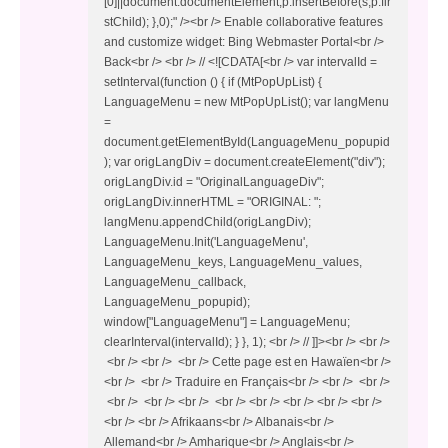
[0]||document.documentElement;p.insertBefore(s,p.fir
stChild); },0);" /><br /> Enable collaborative features
and customize widget: Bing Webmaster Portal<br />
Back<br /> <br /> // <![CDATA[<br /> var intervalId =
setInterval(function () { if (MtPopUpList) {
LanguageMenu = new MtPopUpList(); var langMenu
=
document.getElementById(LanguageMenu_popupid
); var origLangDiv = document.createElement("div");
origLangDiv.id = "OriginalLanguageDiv";
origLangDiv.innerHTML = "ORIGINAL: ";
langMenu.appendChild(origLangDiv);
LanguageMenu.Init('LanguageMenu',
LanguageMenu_keys, LanguageMenu_values,
LanguageMenu_callback,
LanguageMenu_popupid);
window["LanguageMenu"] = LanguageMenu;
clearInterval(intervalId); } }, 1); <br /> // ]]><br /> <br />
<br /> <br /> <br /> Cette page est en Hawaïen<br />
<br /> <br /> Traduire en Français<br /> <br /> <br />
<br /> <br /> <br /> <br /> <br /> <br /> <br /> <br />
<br /> <br /> Afrikaans<br /> Albanais<br />
Allemand<br /> Amharique<br /> Anglais<br />