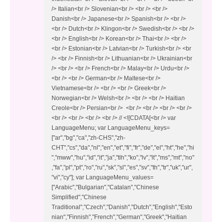
/> Italian<br /> Slovenian<br /> <br /> <br />
Danish<br /> Japanese<br /> Spanish<br /> <br />
<br /> Dutch<br /> Klingon<br /> Swedish<br /> <br />
<br /> English<br /> Korean<br /> Thai<br /> <br />
<br /> Estonian<br /> Latvian<br /> Turkish<br /> <br
/> <br /> Finnish<br /> Lithuanian<br /> Ukrainian<br
/> <br /> <br /> French<br /> Malay<br /> Urdu<br />
<br /> <br /> German<br /> Maltese<br />
Vietnamese<br /> <br /> <br /> Greek<br />
Norwegian<br /> Welsh<br /> <br /> <br /> Haitian
Creole<br /> Persian<br /> <br /> <br /> <br /> <br />
<br /> <br /> <br /> <br /> // <![CDATA[<br /> var
LanguageMenu; var LanguageMenu_keys=
["ar","bg","ca","zh-CHS","zh-
CHT","cs","da","nl","en","et","fi","fr","de","el","ht","he","hi
","mww","hu","id","it","ja","tlh","ko","lv","lt","ms","mt","no"
,"fa","pl","pt","ro","ru","sk","sl","es","sv","th","tr","uk","ur",
"vi","cy"]; var LanguageMenu_values=
["Arabic","Bulgarian","Catalan","Chinese
Simplified","Chinese
Traditional","Czech","Danish","Dutch","English","Esto
nian","Finnish","French","German","Greek","Haitian