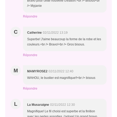
Bravo pour cette nouvelle création.<br /> Bisous<br
/> Myjanie
Répondre
C
Catherine
02/11/2022 13:19
Superbe! J'aime beaucoup la forme de la robe et les
couleurs.<br /> Bravo!<br /> Gros bisous.
Répondre
M
MAMYROSE2
02/11/2022 12:40
WAHOU, le bustier est magnifique!!<br /> bisous
Répondre
L
La Musaraigne
02/11/2022 12:30
Magnifique! Le fil choisi est superbe et la finition
avec les perles assorties, j'adore! Un grand bravo