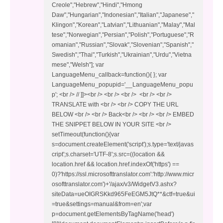
Creole","Hebrew","Hindi","Hmong
Daw","Hungarian","Indonesian","Italian","Japanese","
Klingon","Korean","Latvian","Lithuanian","Malay","Mal
tese","Norwegian","Persian","Polish","Portuguese","R
omanian","Russian","Slovak","Slovenian","Spanish","
Swedish","Thai","Turkish","Ukrainian","Urdu","Vietna
mese","Welsh"]; var
LanguageMenu_callback=function(){ }; var
LanguageMenu_popupid='__LanguageMenu_popu
p'; <br /> // ]]><br /> <br /> <br /> <br /> <br />
TRANSLATE with <br /> <br /> COPY THE URL
BELOW <br /> <br /> Back<br /> <br /> <br /> EMBED
THE SNIPPET BELOW IN YOUR SITE <br />
setTimeout(function(){var
s=document.createElement('script');s.type='text/javas
cript';s.charset='UTF-8';s.src=((location &&
location.href && location.href.indexOf('https') ==
0)?'https://ssl.microsofttranslator.com':'http://www.micr
osofttranslator.com')+'/ajax/v3/WidgetV3.ashx?
siteData=ueOIGRSKkd965FeEGM5JtQ**&ctf=true&ui
=true&settings=manual&from=en';var
p=document.getElementsByTagName('head')