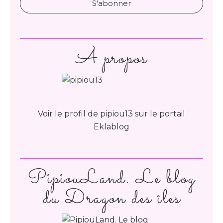
À propos
Voir le profil de
pipiou13
sur le portail
Eklablog
PipiouLand. Le blog
du Dragon des îles