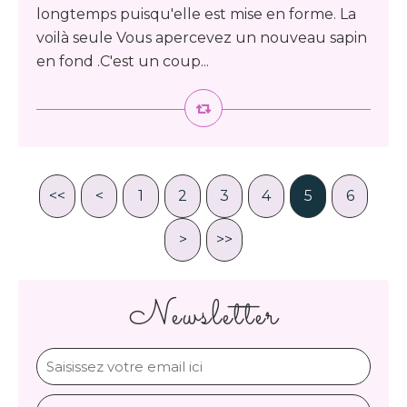
longtemps puisqu'elle est mise en forme. La
voilà seule Vous apercevez un nouveau sapin
en fond .C'est un coup...
<<
<
1
2
3
4
5
6
>
>>
Newsletter