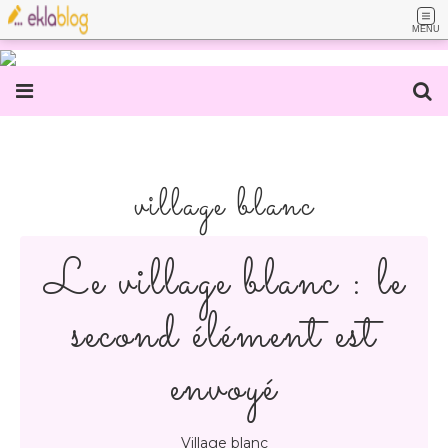
MENU
village blanc
Le village blanc : le
second élément est
envoyé
Village blanc