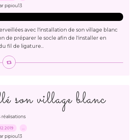
ar pipiou13
veillées avec l'installation de son village blanc
çon de préparer le socle afin de l'installer en
u fil de ligature...
lé son village blanc
 réalisations
12.2019
…
ar pipiou13