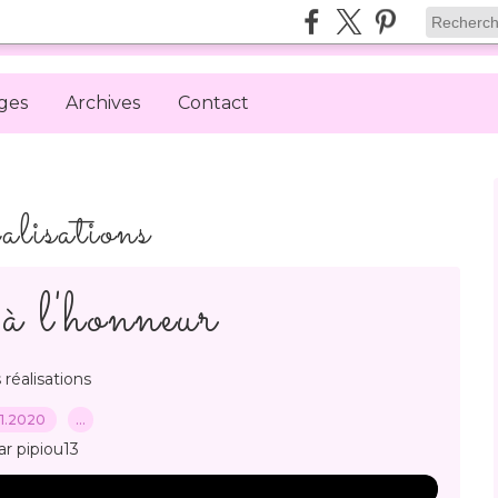
ges
Archives
Contact
ealisations
à l'honneur
 réalisations
11.2020
…
ar pipiou13