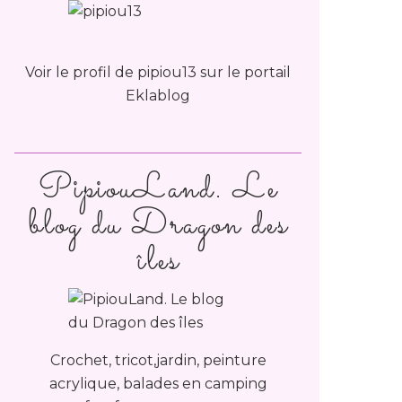
Voir le profil de
pipiou13
sur le portail
Eklablog
PipiouLand. Le
blog du Dragon des
îles
Crochet, tricot,jardin, peinture
acrylique, balades en camping