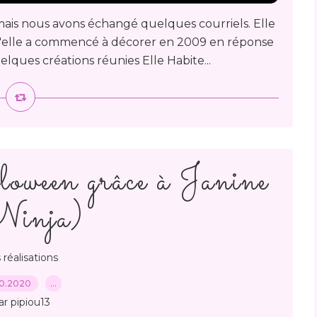
mais nous avons échangé quelques courriels. Elle
u'elle a commencé à décorer en 2009 en réponse
lques créations réunies Elle Habite...
oween grâce à Janine
Ninja)
 réalisations
10.2020
…
ar pipiou13