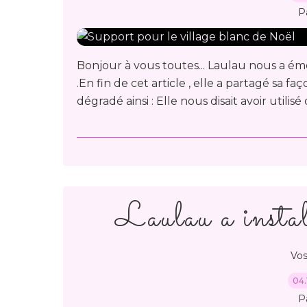
P
Bonjour à vous toutes... Laulau nous a émer
.En fin de cet article , elle a partagé sa fa
dégradé ainsi : Elle nous disait avoir utilisé d
Laulau a instal
Vos
04.
P