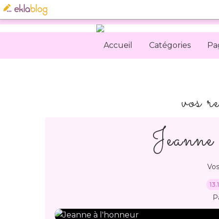
Accueil
Catégories
Pa
vos r
Jeanne 
Vos
13.
P