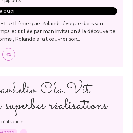
ar pipiou13
c'est le thème que Rolande évoque dans son
ps, et titillée par mon invitation à la découverte
orme , Rolande a fait œuvrer son...
avhelio Clo.Vit
superbes réalisations
 réalisations
04.2020
…