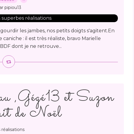
ar pipiou13
gourdir les jambes, nos petits doigts s'agitent.En
 caniche : il est très réaliste, bravo Marielle
e BDF dont je ne retrouve...
u ,Gégé13 et Suzon
prit de Noël
 réalisations