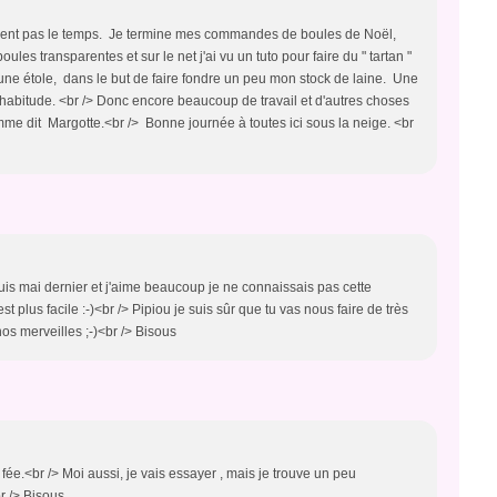
moment pas le temps. Je termine mes commandes de boules de Noël,
les transparentes et sur le net j'ai vu un tuto pour faire du " tartan "
 une étole, dans le but de faire fondre un peu mon stock de laine. Une
habitude. <br /> Donc encore beaucoup de travail et d'autres choses
me dit Margotte.<br /> Bonne journée à toutes ici sous la neige. <br
uis mai dernier et j'aime beaucoup je ne connaissais pas cette
t plus facile :-)<br /> Pipiou je suis sûr que tu vas nous faire de très
nos merveilles ;-)<br /> Bisous
fée.<br /> Moi aussi, je vais essayer , mais je trouve un peu
r /> Bisous