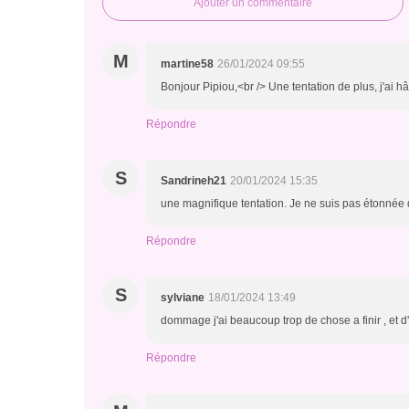
Ajouter un commentaire
M
martine58
26/01/2024 09:55
Bonjour Pipiou,<br /> Une tentation de plus, j'ai hâ
Répondre
S
Sandrineh21
20/01/2024 15:35
une magnifique tentation. Je ne suis pas étonnée qu
Répondre
S
sylviane
18/01/2024 13:49
dommage j'ai beaucoup trop de chose a finir , et d'
Répondre