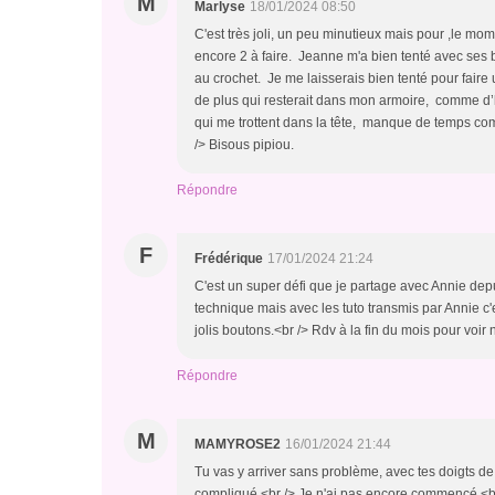
M
Marlyse
18/01/2024 08:50
C'est très joli, un peu minutieux mais pour ,le 
encore 2 à faire. Jeanne m'a bien tenté avec ses bou
au crochet. Je me laisserais bien tenté pour faire
de plus qui resterait dans mon armoire, comme d’
qui me trottent dans la tête, manque de temps com
/> Bisous pipiou.
Répondre
F
Frédérique
17/01/2024 21:24
C'est un super défi que je partage avec Annie dep
technique mais avec les tuto transmis par Annie c'es
jolis boutons.<br /> Rdv à la fin du mois pour voir 
Répondre
M
MAMYROSE2
16/01/2024 21:44
Tu vas y arriver sans problème, avec tes doigts de 
compliqué.<br /> Je n'ai pas encore commencé.<b