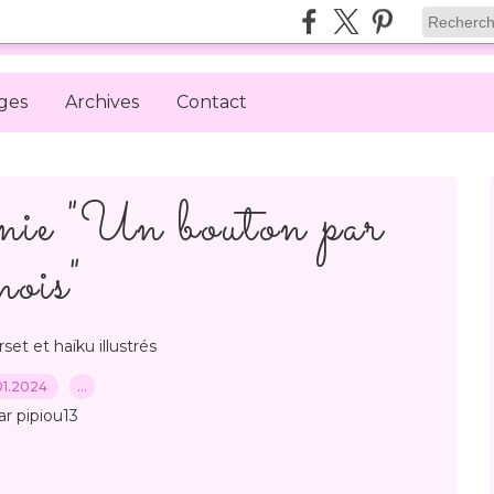
ges
Archives
Contact
ie "Un bouton par
mois"
et et haïku illustrés
01.2024
…
ar pipiou13