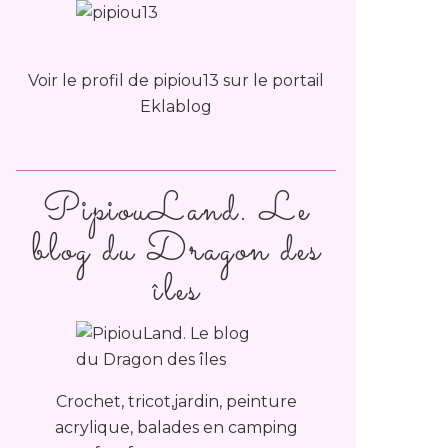
Voir le profil de
pipiou13
sur le portail
Eklablog
PipiouLand. Le
blog du Dragon des
îles
Crochet, tricot,jardin, peinture
acrylique, balades en camping